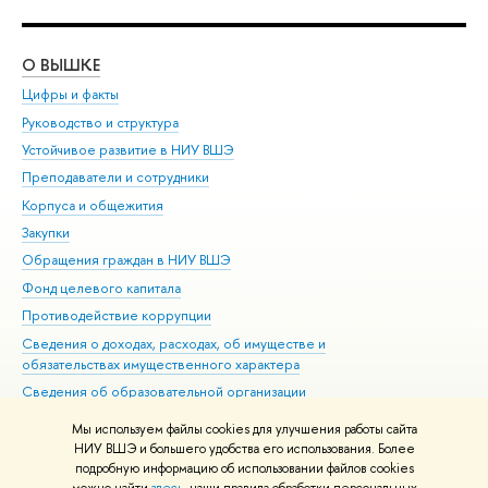
О ВЫШКЕ
ОБ
Цифры и факты
Ли
Руководство и структура
Дов
Устойчивое развитие в НИУ ВШЭ
Ол
Преподаватели и сотрудники
При
Корпуса и общежития
Вы
Закупки
При
Обращения граждан в НИУ ВШЭ
Ас
Фонд целевого капитала
До
Противодействие коррупции
Цен
Сведения о доходах, расходах, об имуществе и
Би
обязательствах имущественного характера
Об
Сведения об образовательной организации
Обр
Людям с ограниченными возможностями здоровья
Мы используем файлы cookies для улучшения работы сайта
Единая платежная страница
НИУ ВШЭ и большего удобства его использования. Более
подробную информацию об использовании файлов cookies
Работа в Вышке