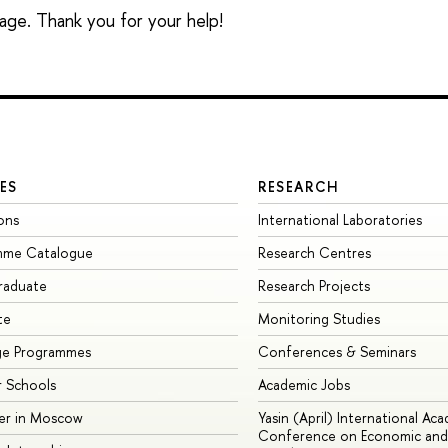
sage. Thank you for your help!
ES
RESEARCH
ons
International Laboratories
mme Catalogue
Research Centres
raduate
Research Projects
te
Monitoring Studies
ge Programmes
Conferences & Seminars
 Schools
Academic Jobs
er in Moscow
Yasin (April) International Ac
Conference on Economic and 