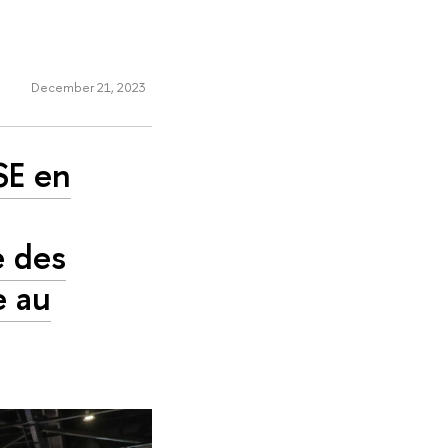
December 21, 2023
SE en
e des
e au