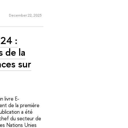
December 22, 2023
24 :
s de la
ces sur
 livre E-
ent de la première
blication a été
 chef du secteur de
des Nations Unies