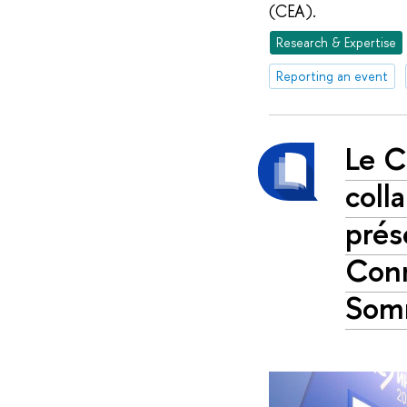
(CEA).
Research & Expertise
Reporting an event
Le C
coll
prés
Conn
Somm