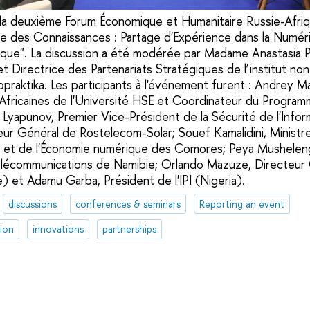
de la deuxième Forum Économique et Humanitaire Russie-Afriq
e des Connaissances : Partage d'Expérience dans la Numéri
blique". La discussion a été modérée par Madame Anastasia P
t Directrice des Partenariats Stratégiques de l’institut no
raktika. Les participants à l'événement furent : Andrey Ma
Africaines de l'Université HSE et Coordinateur du Progra
 Lyapunov, Premier Vice-Président de la Sécurité de l'Info
ur Général de Rostelecom-Solar; Souef Kamalidini, Ministr
 et de l'Économie numérique des Comores; Peya Musheleng
élécommunications de Namibie; Orlando Mazuze, Directeu
) et Adamu Garba, Président de l'IPI (Nigeria).
discussions
conferences & seminars
Reporting an event
tion
innovations
partnerships