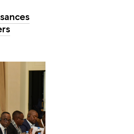
ssances
ers