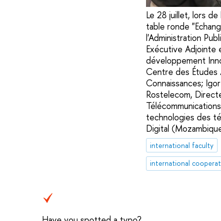
Le 28 juillet, lors 
table ronde "Echang
l'Administration Pu
Exécutive Adjointe e
développement Innop
Centre des Études 
Connaissances; Igor
Rostelecom, Directe
Télécommunications
technologies des t
Digital (Mozambique
international faculty
international coopera
Have you spotted a typo?