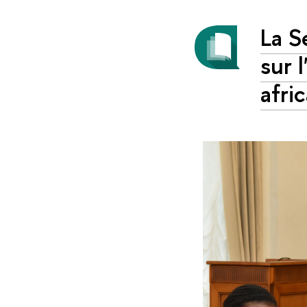
La S
sur 
afri