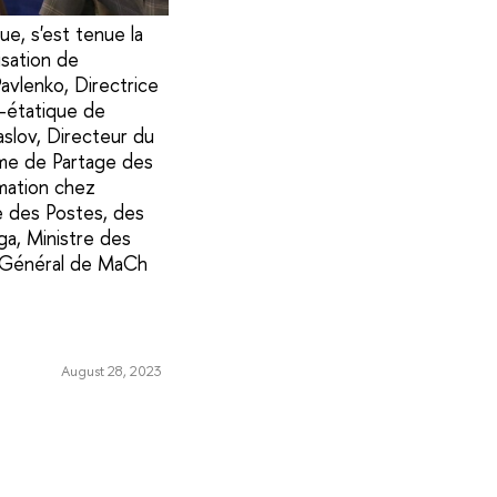
ue, s'est tenue la
sation de
avlenko, Directrice
n-étatique de
slov, Directeur du
mme de Partage des
rmation chez
e des Postes, des
a, Ministre des
r Général de MaCh
August 28, 2023