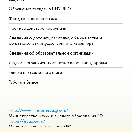
Обращения граждан в НИУ ВШЭ
А
Фонд целевого капитала
Д
Противодействие коррупции
Ц
Сведения о доходах, расходах, об имуществе и
Б
обязательствах имущественного характера
О
Сведения об образовательной организации
О
Людям с ограниченными возможностями здоровья
Единая платежная страница
Работа в Вышке
http://www.minobrnauki.gov.ru/
Министерство науки и высшего образования РФ
https://edu.gov.ru/
Министерство просвещения РФ
https://elearning.hse.ru/mooc