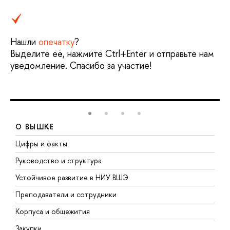
Нашли
опечатку
?
Выделите её, нажмите Ctrl+Enter и отправьте нам
уведомление. Спасибо за участие!
О ВЫШКЕ
Цифры и факты
Л
Руководство и структура
Д
Устойчивое развитие в НИУ ВШЭ
О
Преподаватели и сотрудники
П
Корпуса и общежития
В
Закупки
П