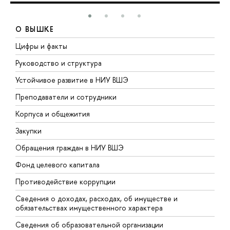
О ВЫШКЕ
Цифры и факты
Л
Руководство и структура
Д
Устойчивое развитие в НИУ ВШЭ
О
Преподаватели и сотрудники
П
Корпуса и общежития
В
Закупки
П
Обращения граждан в НИУ ВШЭ
А
Фонд целевого капитала
Д
Противодействие коррупции
Ц
Сведения о доходах, расходах, об имуществе и
Б
обязательствах имущественного характера
О
Сведения об образовательной организации