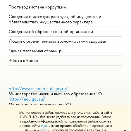
Противодействие коррупции
Ц
Сведения о доходах, расходах, об имуществе и
Б
обязательствах имущественного характера
О
Сведения об образовательной организации
О
Людям с ограниченными возможностями здоровья
Единая платежная страница
Работа в Вышке
http://www.minobrnauki.gov.ru/
Министерство науки и высшего образования РФ
https://edu.gov.ru/
Министерство просвещения РФ
https://elearning.hse.ru/mooc
Мы используем файлы cookies для улучшения работы сайта
Массовые открытые онлайн-курсы
НИУ ВШЭ и большего удобства его использования. Более
подробную информацию об использовании файлов cookies
можно найти
здесь
, наши правила обработки персональных
данных –
здесь
. Продолжая пользоваться сайтом, вы