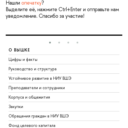
Нашли
опечатку
?
Выделите её, нажмите Ctrl+Enter и отправьте нам
уведомление. Спасибо за участие!
О ВЫШКЕ
Цифры и факты
Л
Руководство и структура
Д
Устойчивое развитие в НИУ ВШЭ
О
Преподаватели и сотрудники
П
Корпуса и общежития
В
Закупки
П
Обращения граждан в НИУ ВШЭ
А
Фонд целевого капитала
Д