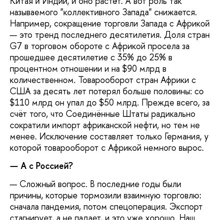
Китая и Индии, и оно растёт. А вот роль так
называемого "коллективного Запада" снижается.
Например, сокращение торговли Запада с Африкой
— это тренд последнего десятилетия. Доля стран
G7 в торговом обороте с Африкой просела за
прошедшее десятилетие с 35% до 25% в
процентном отношении и на $90 млрд в
количественном. Товарооборот стран Африки с
США за десять лет потерял больше половины: со
$110 млрд он упал до $50 млрд. Прежде всего, за
счёт того, что Соединённые Штаты радикально
сократили импорт африканской нефти, но тем не
менее. Исключение составляет только Германия, у
которой товарооборот с Африкой немного вырос.
— А с Россией?
— Сложный вопрос. В последние годы были
причины, которые тормозили взаимную торговлю:
сначала пандемия, потом спецоперация. Экспорт
стагнирует, а не падает, и это уже хорошо. Наш