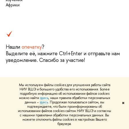
Африки
Нашли
опечатку
?
Выделите её, нажмите Ctrl+Enter и отправьте нам
уведомление. Спасибо за участие!
Мы используем файлы cookies для улучшения работы сайта
НИУ ВШЭ и большего удобства его использования. Более
подробную информацию об использовании файлов cookies
О ВЫШКЕ
можно найти
здесь
, наши правила обработки персональных
данных –
здесь
. Продолжая пользоваться сайтом, вы
✖
Цифры и факты
Л
подтверждаете, что были проинформированы об
использовании файлов cookies сайтом НИУ ВШЭ и согласны
Руководство и структура
Д
с нашими правилами обработки персональных данных. Вы
можете отключить файлы cookies в настройках Вашего
Устойчивое развитие в НИУ ВШЭ
О
браузера.