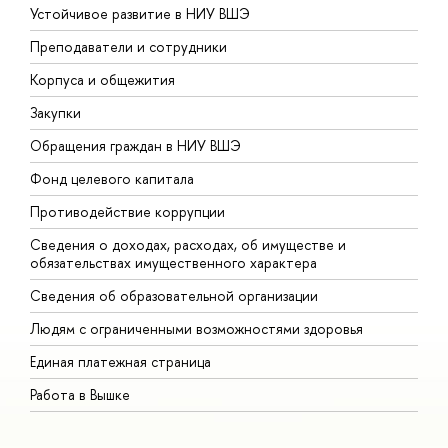
Устойчивое развитие в НИУ ВШЭ
О
Преподаватели и сотрудники
П
Корпуса и общежития
В
Закупки
П
Обращения граждан в НИУ ВШЭ
А
Фонд целевого капитала
Д
Противодействие коррупции
Ц
Сведения о доходах, расходах, об имуществе и
Б
обязательствах имущественного характера
О
Сведения об образовательной организации
О
Людям с ограниченными возможностями здоровья
Единая платежная страница
Работа в Вышке