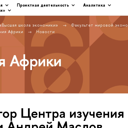
ия
Проектная деятельность
Аналитика
ки»
 «Высшая школа экономики»
Факультет мировой экон
ния Африки
Новости
я Африки
ор Центра изучения
и Андрей Маслов