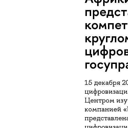
предст
компет
кругло
цифров
госупр
15 декабря 2
цифровизация
Центром изу
компанией «
представлена
цифровизации