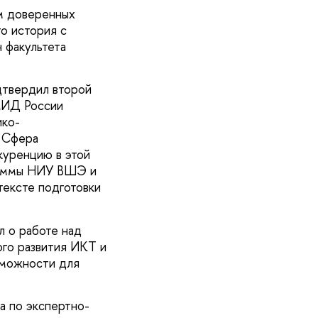
м доверенных
о история с
 факультета
дтвердил второй
МИД России
ико-
. Сфера
куренцию в этой
граммы НИУ ВШЭ и
тексте подготовки
 о работе над
го развития ИКТ и
зможности для
а по экспертно-