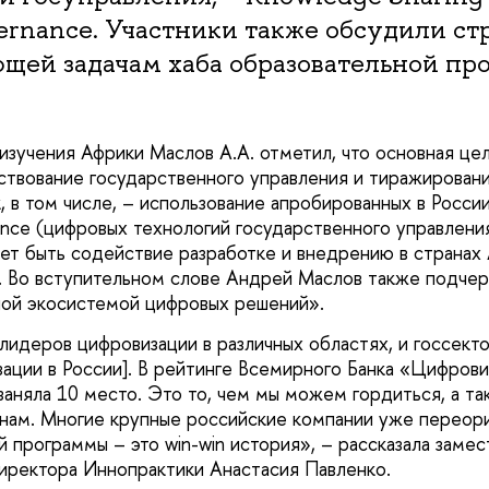
vernance. Участники также обсудили с
щей задачам хаба образовательной пр
зучения Африки Маслов А.А. отметил, что основная це
ствование государственного управления и тиражирован
, в том числе, – использование апробированных в Росси
nce (цифровых технологий государственного управления
т быть содействие разработке и внедрению в странах
. Во вступительном слове Андрей Маслов также подчерк
ной экосистемой цифровых решений».
 лидеров цифровизации в различных областях, и госсект
ации в России]. В рейтинге Всемирного Банка «Цифрови
 заняла 10 место. Это то, чем мы можем гордиться, а т
анам. Многие крупные российские компании уже переор
й программы – это win-win история», – рассказала замес
иректора Иннопрактики Анастасия Павленко.