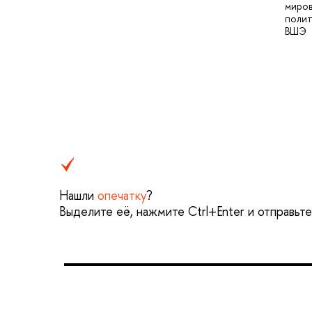
миро
поли
ВШЭ
Нашли
опечатку
?
Выделите её, нажмите Ctrl+Enter и отправьт