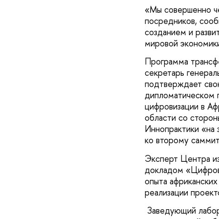
«Мы совершенно ч
посредников, сооб
созданием и разви
мировой экономик
Программа трансф
секретарь генера
подтверждает свою
дипломатическом п
цифровизации в Аф
области со сторо
Иннопрактики «на 
ко второму самми
Эксперт Центра и
докладом «Цифрова
опыта африканских
реализации проект
Заведующий лабор