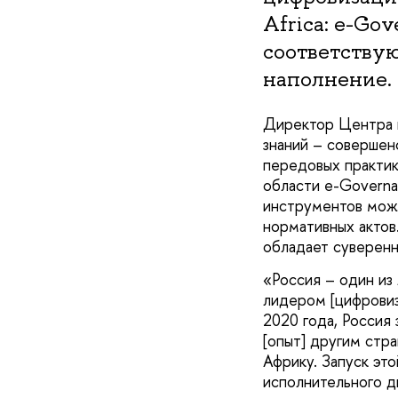
Africa: e-Go
соответствую
наполнение.
Директор Центра и
знаний – совершен
передовых практик
области e-Governa
инструментов може
нормативных актов
обладает суверен
«Россия – один из
лидером [цифровиз
2020 года, Россия
[опыт] другим стр
Африку. Запуск это
исполнительного д