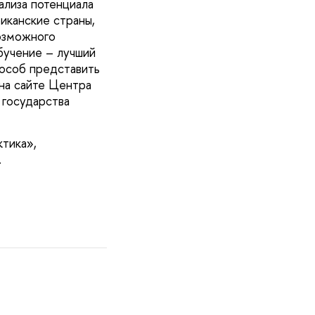
ализа потенциала
иканские страны,
возможного
бучение – лучший
пособ представить
 на сайте Центра
 государства
тика»,
.