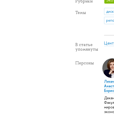
Эксп
Рубрики
диск
Темы
репо
Цент
В статье
упомянуты
Персоны
Лихач
Анаст
Борис
Дека
Факул
миро
эконо