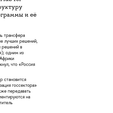
труктуру
ограммы и её
ль трансфера
ие лучших решений,
и решений в
); одним из
 Африки
нул, что «Россия
ор становится
зация госсектора»
акже передавать
иентируются на
титель