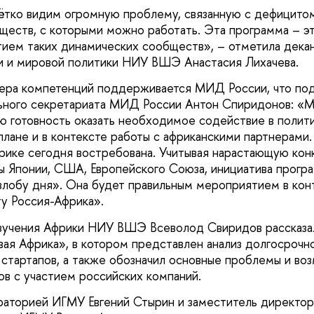
ётко видим огромную проблему, связанную с дефицито
ществ, с которыми можно работать. Эта программа – эт
тием таких динамических сообществ», – отметила декан
и и мировой политики НИУ ВШЭ Анастасия Лихачева.
ера компетенций поддерживается МИД России, что по
льного секретариата МИД России Антон Спиридонов: «
 готовность оказать необходимое содействие в полит
лане и в контексте работы с африканскими партнерами
рике сегодня востребована. Учитывая нарастающую кон
ны Японии, США, Европейского Союза, инициатива про
злобу дня». Она будет правильным мероприятием в кон
ту Россия-Африка».
зучения Африки НИУ ВШЭ Всеволод Свиридов рассказал
я Африка», в котором представлен анализ долгосрочно
 стартапов, а также обозначил основные проблемы и во
ов с участием российских компаний.
аторией ИГМУ Евгений Стырин и заместитель директор