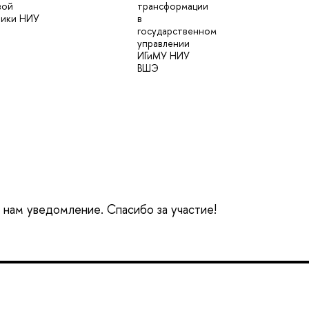
вой
трансформации
тики НИУ
в
государственном
управлении
ИГиМУ НИУ
ВШЭ
е нам уведомление. Спасибо за участие!