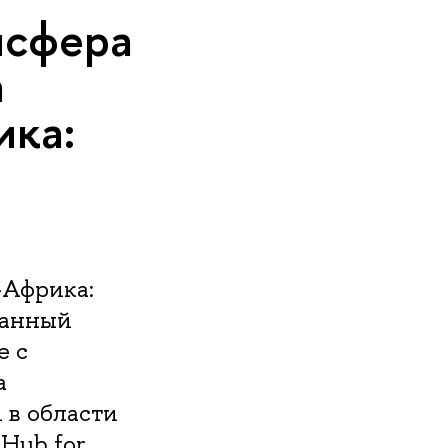
нсфера
а
ика:
-Африка:
ванный
е с
а
 в области
Hub for