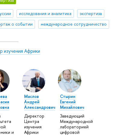
ертиза
уссии
исследования и аналитика
экспертиза
ртаж о событии
международное сотрудничество
р изучения Африки
ева
Маслов
Стырин
асия
Андрей
Евгений
овна
Александрович
Михайлович
н
Директор
Заведующий
ьтета
Центра
Международной
вой
изучения
лабораторией
мики и
Африки
цифровой