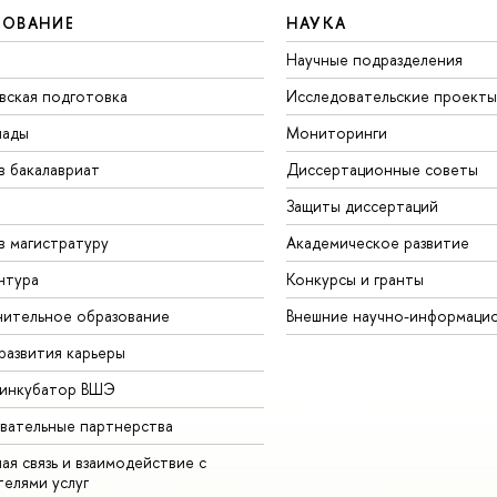
ЗОВАНИЕ
НАУКА
Научные подразделения
вская подготовка
Исследовательские проекты
иады
Мониторинги
в бакалавриат
Диссертационные советы
Защиты диссертаций
в магистратуру
Академическое развитие
нтура
Конкурсы и гранты
ительное образование
Внешние научно-информаци
развития карьеры
-инкубатор ВШЭ
вательные партнерства
ая связь и взаимодействие с
телями услуг