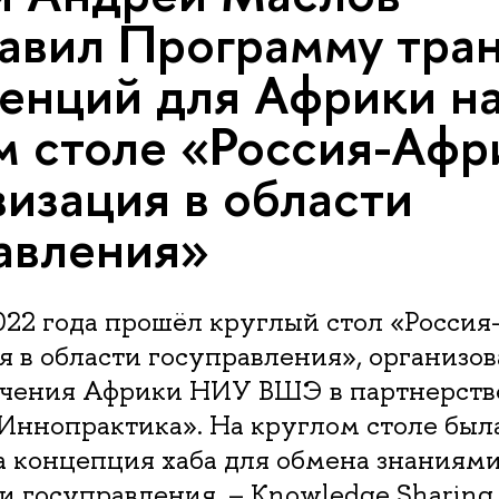
авил Программу тра
енций для Африки н
м столе «Россия-Афр
изация в области
авления»
022 года прошёл круглый стол «Россия
 в области госуправления», организо
чения Африки НИУ ВШЭ в партнерств
Иннопрактика». На круглом столе был
 концепция хаба для обмена знаниями
 госуправления, – Knowledge Sharing 