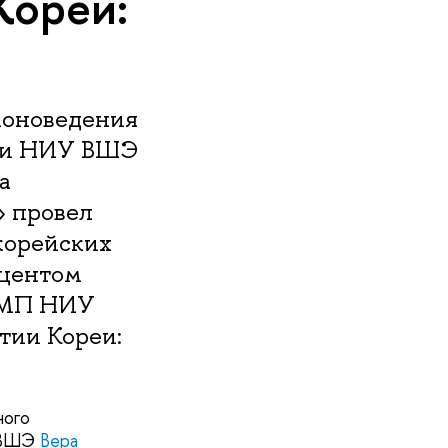
Кореи:
гионоведения
ики НИУ ВШЭ
а
» провел
корейских
оцентом
иМП НИУ
тии Кореи:
ного
У ВШЭ
Вера