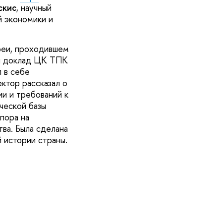
скис
, научный
й экономики и
реи, проходившем
ый доклад ЦК ТПК
 в себе
ктор рассказал о
ии и требований к
ческой базы
пора на
ва. Была сделана
 истории страны.