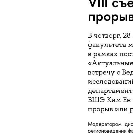
VIII с
прорыв
В четверг, 2
факультета 
в рамках по
«Актуальные
встречу с В
исследовани
департамен
ВШЭ Ким Ен У
прорыв или 
Модератором диск
регионоведения ф