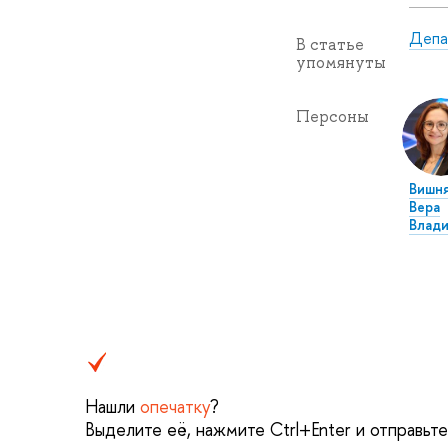
Депа
В статье
упомянуты
Персоны
Вишн
Вера
Влад
Нашли
опечатку
?
Выделите её, нажмите Ctrl+Enter и отправьт