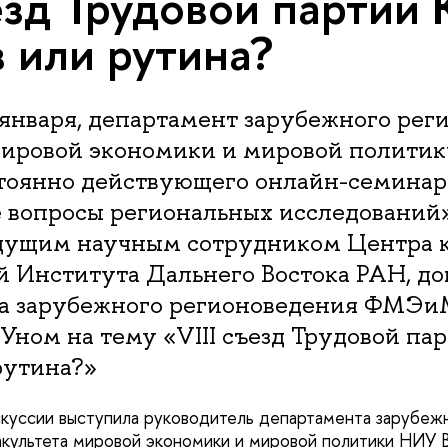
ъезд Трудовой партии 
 или рутина?
8 января, департамент зарубежного ре
мировой экономики и мировой полит
стоянно действующего онлайн-семинар
 вопросы региональных исследований
едущим научным сотрудником Центра 
й Института Дальнего Востока РАН, д
та зарубежного регионоведения ФМЭ
ном на тему «VIII съезд Трудовой пар
рутина?»
уссии выступила руководитель департамента зарубеж
акультета мировой экономики и мировой политики НИ