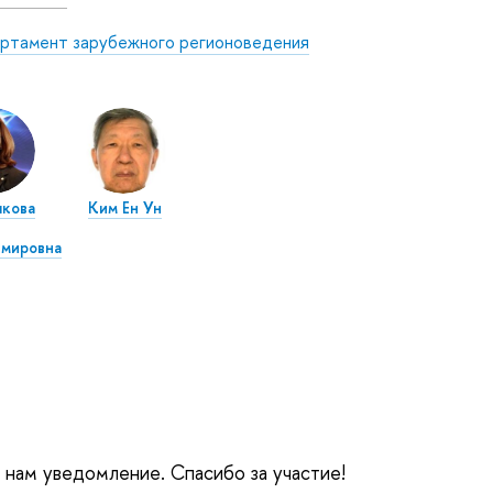
ртамент зарубежного регионоведения
якова
Ким Ен Ун
имировна
е нам уведомление. Спасибо за участие!