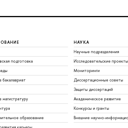
ЗОВАНИЕ
НАУКА
Научные подразделения
вская подготовка
Исследовательские проекты
иады
Мониторинги
в бакалавриат
Диссертационные советы
Защиты диссертаций
в магистратуру
Академическое развитие
нтура
Конкурсы и гранты
ительное образование
Внешние научно-информаци
развития карьеры