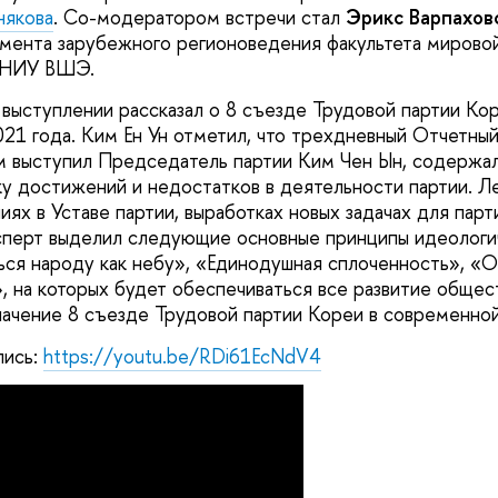
някова
. Со-модератором встречи стал
Эрикс Варпахов
мента зарубежного регионоведения факультета мирово
 НИУ ВШЭ.
выступлении рассказал о 8 съезде Трудовой партии Ко
2021 года. Ким Ен Ун отметил, что трехдневный Отчетн
ым выступил Председатель партии Ким Чен Ын, содержал
у достижений и недостатков в деятельности партии. Ле
ях в Уставе партии, выработках новых задачах для парт
сперт выделил следующие основные принципы идеологи
ься народу как небу», «Единодушная сплоченность», «О
, на которых будет обеспечиваться все развитие общест
начение 8 съезде Трудовой партии Кореи в современной
пись:
https://youtu.be/RDi61EcNdV4