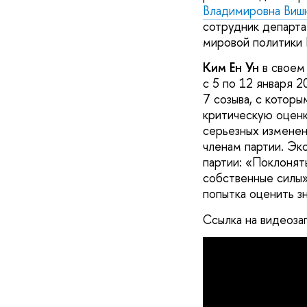
Владимировна Виш
сотрудник департа
мировой политики
Ким Ен Ун
в своем 
с 5 по 12 января 
7 созыва, с котор
критическую оценк
серьезных изменени
членам партии. Эк
партии: «Поклонят
собственные силы»
попытка оценить з
Ссылка на видеоза