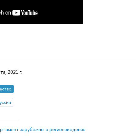
та, 2021 г.
ество
уссии
ртамент зарубежного регионоведения