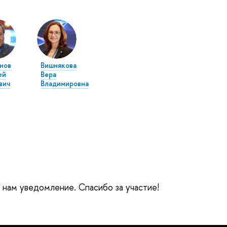
нов
Вишнякова
ей
Вера
вич
Владимировна
е нам уведомление. Спасибо за участие!