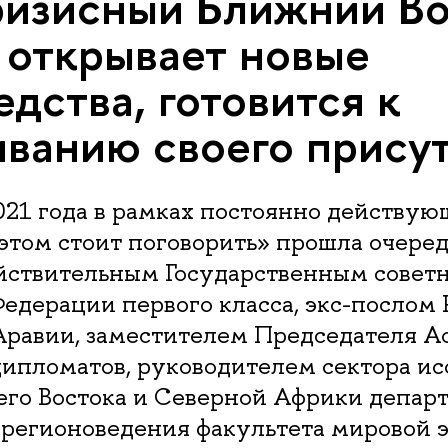
изисный Ближний Во
 открывает новые
едства, готовится к
ванию своего прису
021 года в рамках постоянно действую
этом стоит поговорить» прошла очере
ействительным Государственным совет
едерации первого класса, экс-послом 
Аравии, заместителем Председателя А
дипломатов, руководителем сектора и
его Востока и Северной Африки депар
 регионоведения факультета мировой 