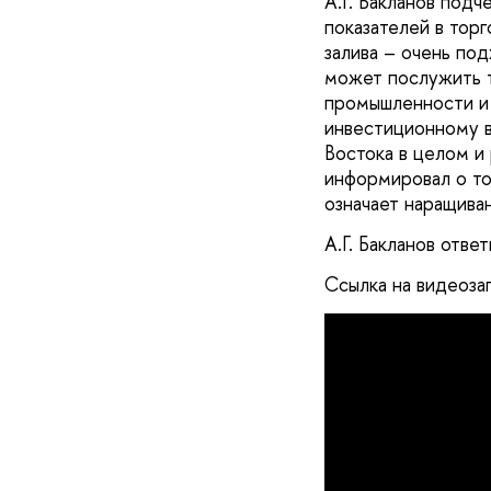
А.Г. Бакланов подч
показателей в тор
залива – очень по
может послужить т
промышленности и 
инвестиционному в
Востока в целом и
информировал о то
означает наращива
А.Г. Бакланов отве
Ссылка на видеоза