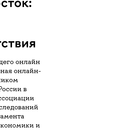
сток:
тствия
щего онлайн
дная онлайн-
ником
России в
ссоциации
сследований
тамента
экономики и