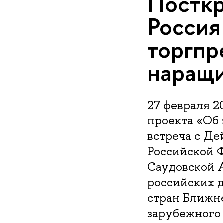
Посткр
Россия
торгпр
наращи
27 февраля 2
проекта «Об 
встреча с Д
Российской Ф
Саудовской 
российских 
стран Ближн
зарубежного