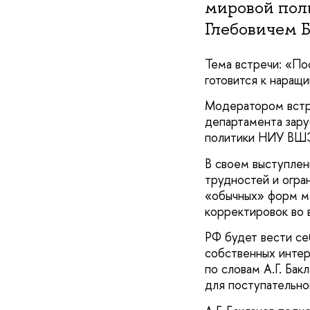
мировой по
Глебовичем 
Тема встречи: «По
готовится к наращ
Модератором вст
департамента зару
политики НИУ В
В своем выступле
трудностей и огра
«обычных» форм м
корректировок во 
РФ будет вести се
собственных интер
по словам А.Г. Ба
для поступательно