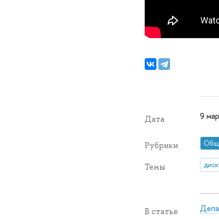
9 мар
Дата
Общ
Рубрики
диск
Темы
Депа
В статье