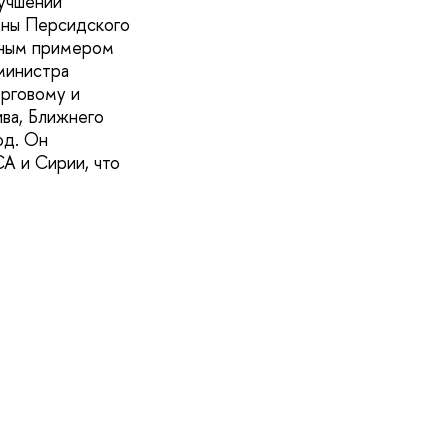
лучшении
оны Персидского
дным примером
министра
орговому и
ва, Ближнего
од. Он
СА и Сирии, что