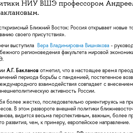
литики НИУ ВШЭ профессором Андрее
Баклановым.
сткризисный Ближний Восток: Россия открывает новые т
иванию своего присутствия».
речи выступила
Вера Владимировна Вишнякова
- руково
бежного регионоведения факультета мировой экономик
ШЭ.
нии
А.Г. Бакланов
отметил, что в настоящее время прео
ничений периода борьбы с пандемией, постепенное воз
еждународного взаимодействия совпадает с внесением
внешнеполитическую активность России.
бя более жестко, последовательно ориентируясь на пр
есов. В этом развороте внешней политики ближневосто
кланова, видится весьма перспективным, важным, более
го развития, чем, к примеру, европейское направление.