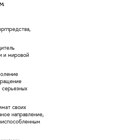
м
оргпредства,
дитель
и и мировой
доление
вращение
 серьезных
имат своих
чное направление,
 приспособленным