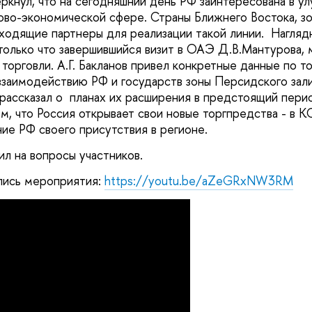
еркнул, что на сегодняшний день РФ заинтересована в у
гово-экономической сфере. Страны Ближнего Востока, з
дходящие партнеры для реализации такой линии. Нагля
олько что завершившийся визит в ОАЭ Д.В.Мантурова, 
торговли. А.Г. Бакланов привел конкретные данные по т
заимодействию РФ и государств зоны Персидского зали
 рассказал о планах их расширения в предстоящий пери
м, что Россия открывает свои новые торгпредства - в К
ние РФ своего присутствия в регионе.
тил на вопросы участников.
пись мероприятия:
https://youtu.be/aZeGRxNW3RM