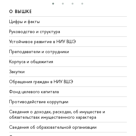
О ВЫШКЕ
Цифры и факты
Л
Руководство и структура
Д
Устойчивое развитие в НИУ ВШЭ
О
Преподаватели и сотрудники
П
Корпуса и общежития
В
Закупки
П
Обращения граждан в НИУ ВШЭ
А
Фонд целевого капитала
Д
Противодействие коррупции
Ц
Сведения о доходах, расходах, об имуществе и
Б
обязательствах имущественного характера
О
Сведения об образовательной организации
О