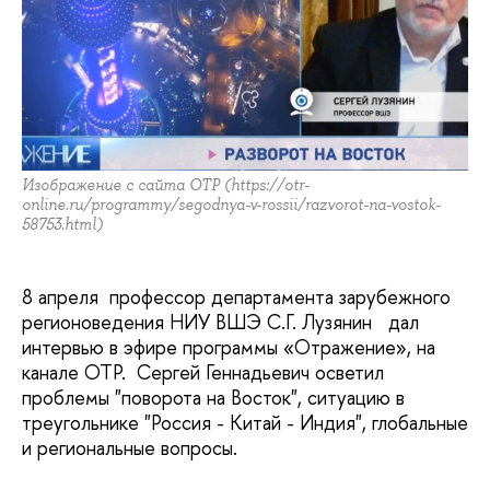
Изображение с сайта ОТР (https://otr-
online.ru/programmy/segodnya-v-rossii/razvorot-na-vostok-
58753.html)
8 апреля профессор департамента зарубежного
регионоведения НИУ ВШЭ С.Г. Лузянин дал
интервью в эфире программы «Отражение», на
канале ОТР. Сергей Геннадьевич осветил
проблемы "поворота на Восток", ситуацию в
треугольнике "Россия - Китай - Индия", глобальные
и региональные вопросы.