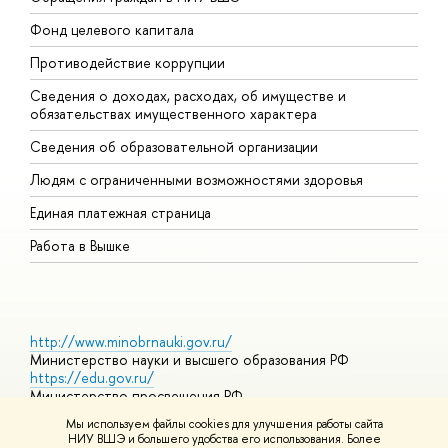
Фонд целевого капитала
Д
Противодействие коррупции
Ц
Сведения о доходах, расходах, об имуществе и
Б
обязательствах имущественного характера
О
Сведения об образовательной организации
О
Людям с ограниченными возможностями здоровья
Единая платежная страница
Работа в Вышке
http://www.minobrnauki.gov.ru/
Министерство науки и высшего образования РФ
https://edu.gov.ru/
Министерство просвещения РФ
https://elearning.hse.ru/mooc
Мы используем файлы cookies для улучшения работы сайта
Массовые открытые онлайн-курсы
НИУ ВШЭ и большего удобства его использования. Более