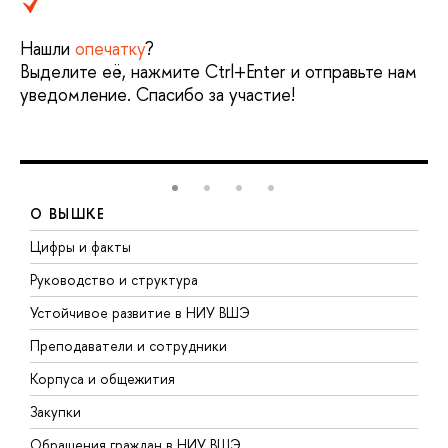
Нашли
опечатку
?
Выделите её, нажмите Ctrl+Enter и отправьте нам
уведомление. Спасибо за участие!
О ВЫШКЕ
Цифры и факты
Л
Руководство и структура
Д
Устойчивое развитие в НИУ ВШЭ
О
Преподаватели и сотрудники
П
Корпуса и общежития
В
Закупки
П
Обращения граждан в НИУ ВШЭ
А