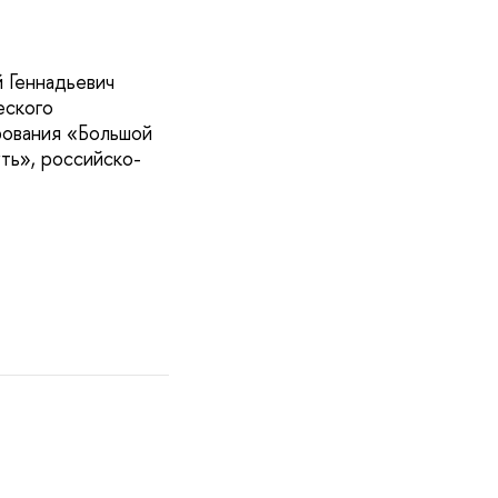
 Геннадьевич
еского
рования «Большой
ть», российско-