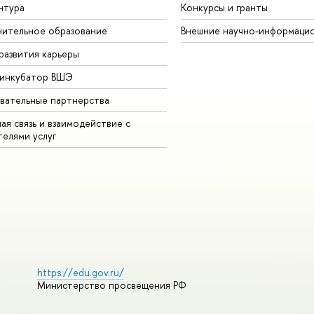
нтура
Конкурсы и гранты
ительное образование
Внешние научно-информаци
развития карьеры
-инкубатор ВШЭ
вательные партнерства
ая связь и взаимодействие с
телями услуг
https://edu.gov.ru/
Министерство просвещения РФ