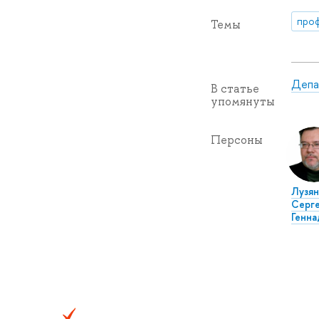
про
Темы
Депа
В статье
упомянуты
Персоны
Лузян
Серг
Генна