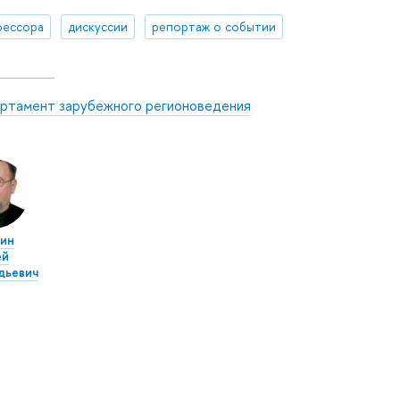
фессора
дискуссии
репортаж о событии
ртамент зарубежного регионоведения
ин
ей
дьевич