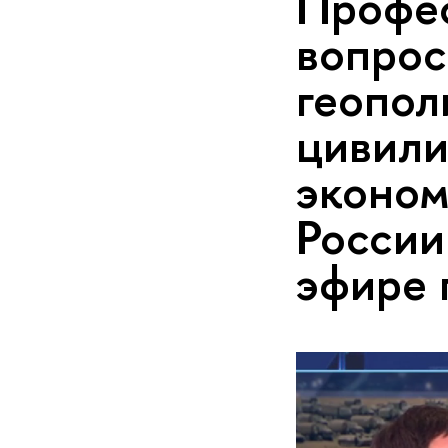
Профес
вопрос
геопол
цивили
эконом
России
эфире 