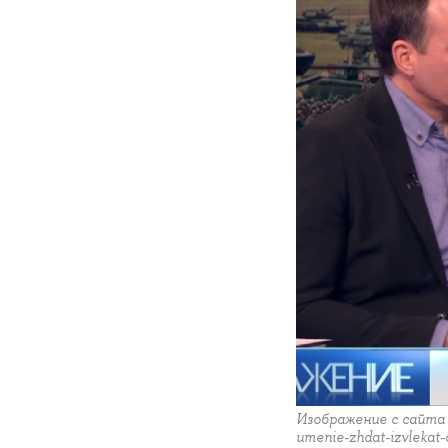
Изображение с сайта ОТ
umenie-zhdat-izvlekat-o