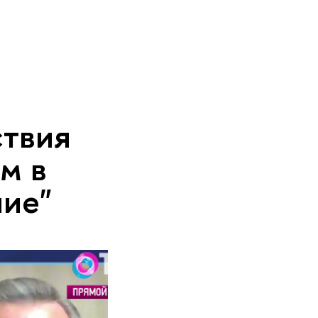
ствия
м в
ие"