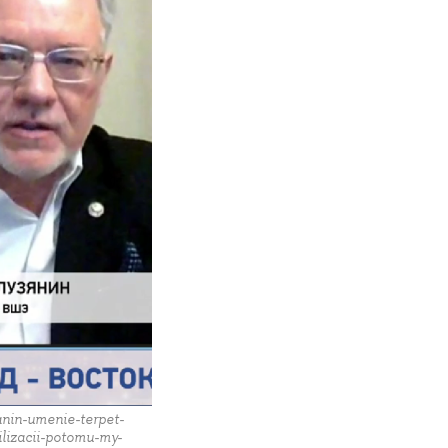
nin-umenie-terpet-
ilizacii-potomu-my-