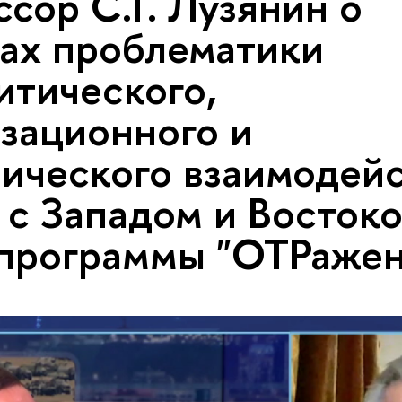
сор С.Г. Лузянин о
ах проблематики
итического,
зационного и
ического взаимодей
 с Западом и Востоко
программы "ОТРажен