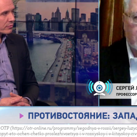
Р (https://otr-online.ru/programmy/segodnya-v-rossii/sergey-luzya
pyt-eto-ochen-chetko-proslezhivaetsya-i-v-rossiyskoy-i-v-kitayskoy-civ