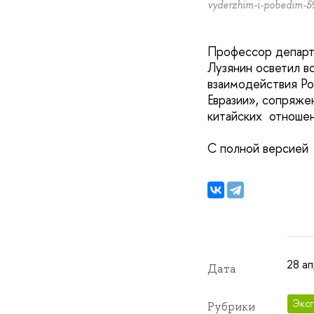
vyderzhim-i-pobedim-5
Профессор департ
Лузянин осветил в
взаимодействия Ро
Евразии», сопряже
китайских отношен
С полной версией
28 ап
Дата
Эксп
Рубрики