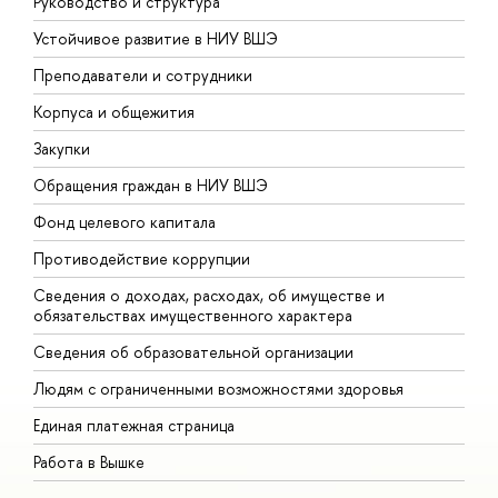
Руководство и структура
Д
Устойчивое развитие в НИУ ВШЭ
О
Преподаватели и сотрудники
П
Корпуса и общежития
В
Закупки
П
Обращения граждан в НИУ ВШЭ
А
Фонд целевого капитала
Д
Противодействие коррупции
Ц
Сведения о доходах, расходах, об имуществе и
Б
обязательствах имущественного характера
О
Сведения об образовательной организации
О
Людям с ограниченными возможностями здоровья
Единая платежная страница
Работа в Вышке