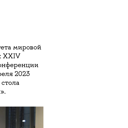
тета мировой
х XXIV
конференции
реля 2023
 стола
».