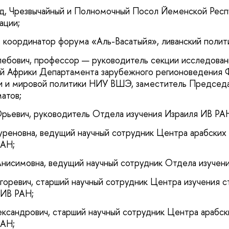
д, Чрезвычайный и Полномочный Посол Йеменской Респ
ации;
 координатор форума «Аль-Васатыйя», ливанский полити
лебович, профессор — руководитель секции исследован
й Африки Департамента зарубежного регионоведения Ф
и и мировой политики НИУ ВШЭ, заместитель Председ
атов;
рьевич, руководитель Отдела изучения Израиля ИВ РА
реновна, ведущий научный сотрудник Центра арабских 
РАН;
Анисимовна, ведущий научный сотрудник Отдела изучен
оревич, старший научный сотрудник Центра изучения с
 ИВ РАН;
ксандрович, старший научный сотрудник Центра арабск
РАН;