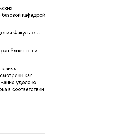
мских
о базовой кафедрой
ения Факультета
тран Ближнего и
словиях
ссмотрены как
имание уделено
ка в соответствии