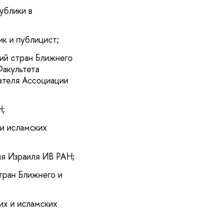
ублики в
к и публицист;
ий стран Ближнего
акультета
ателя Ассоциации
Н;
и исламских
ия Израиля ИВ РАН;
тран Ближнего и
их и исламских