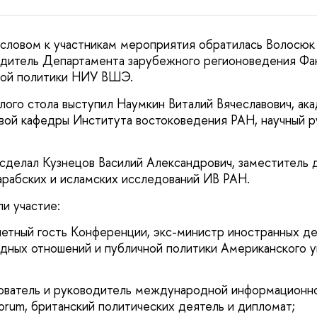
словом к участникам мероприятия обратилась Волосюк 
одитель Департамента зарубежного регионоведения Фа
вой политики НИУ ВШЭ.
ого стола выступил Наумкин Виталий Вячеславович, ак
вой кафедры Института востоковедения РАН, научный 
делал Кузнецов Василий Александрович, заместитель 
рабских и исламских исследований ИВ РАН.
ли участие:
етный гость Конференции, экс-министр иностранных дел
ных отношений и публичной политики Американского у
нователь и руководитель международной информационн
Forum, британский политических деятель и дипломат;