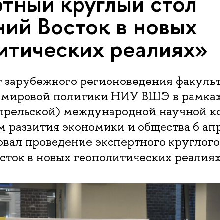
тный круглый стол
ий Восток в новых
итических реалиях»
 зарубежного регионоведения факуль
 мировой политики НИУ ВШЭ в рамка
прельской) международной научной 
 развития экономики и общества 6 ап
овал проведение экспертного круглого
ток в новых геополитических реалиях