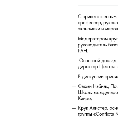
С приветственным 
профессор, руков
экономики и миро
Модератором кругл
руководитель базо
РАН.
Основной доклад с
директор Центра а
В дискуссии приня
Фахми Набиль, Поч
Школы международ
Каире;
Крук Алистер, ос
группы «Conflicts 