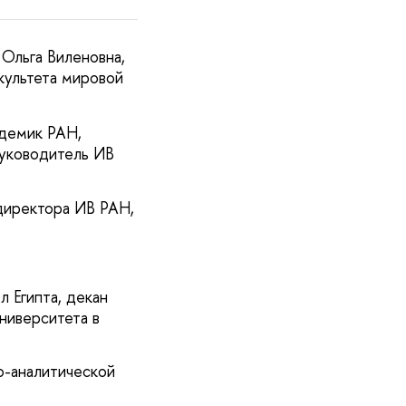
Ольга Виленовна,
культета мировой
адемик РАН,
руководитель ИВ
директора ИВ РАН,
 Египта, декан
ниверситета в
о-аналитической