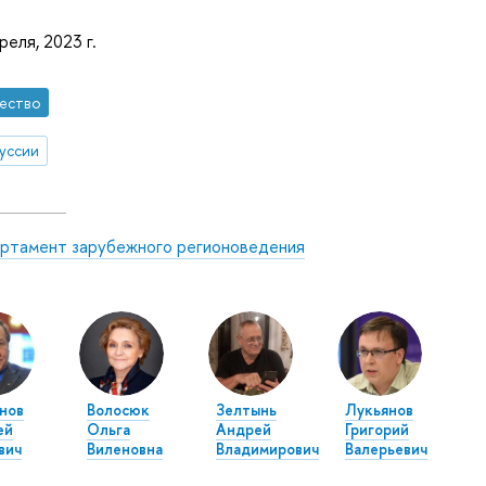
реля, 2023 г.
ество
уссии
ртамент зарубежного регионоведения
нов
Волосюк
Зелтынь
Лукьянов
ей
Ольга
Андрей
Григорий
вич
Виленовна
Владимирович
Валерьевич