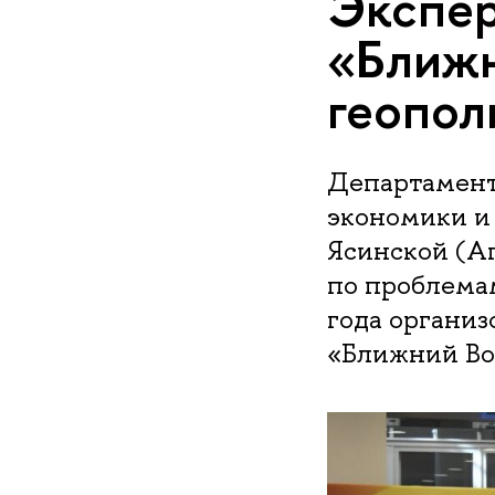
Экспер
«Ближн
геопол
Департамент
экономики и
Ясинской (А
по проблемам
года организ
«Ближний Вос