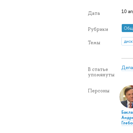
10 ап
Дата
Общ
Рубрики
диск
Темы
Депа
В статье
упомянуты
Персоны
Бакла
Андр
Глебо