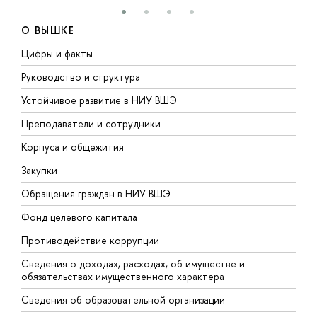
О ВЫШКЕ
Цифры и факты
Л
Руководство и структура
Д
Устойчивое развитие в НИУ ВШЭ
О
Преподаватели и сотрудники
П
Корпуса и общежития
В
Закупки
П
Обращения граждан в НИУ ВШЭ
А
Фонд целевого капитала
Д
Противодействие коррупции
Ц
Сведения о доходах, расходах, об имуществе и
Б
обязательствах имущественного характера
О
Сведения об образовательной организации
О