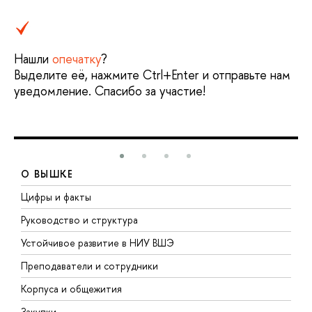
Нашли
опечатку
?
Выделите её, нажмите Ctrl+Enter и отправьте нам
уведомление. Спасибо за участие!
О ВЫШКЕ
Цифры и факты
Л
Руководство и структура
Д
Устойчивое развитие в НИУ ВШЭ
О
Преподаватели и сотрудники
П
Корпуса и общежития
В
Закупки
П