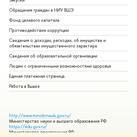
Обращения граждан в НИУ ВШЭ
А
Фонд целевого капитала
Д
Противодействие коррупции
Ц
Сведения о доходах, расходах, об имуществе и
Б
обязательствах имущественного характера
О
Сведения об образовательной организации
О
Людям с ограниченными возможностями здоровья
Единая платежная страница
Работа в Вышке
http://www.minobrnauki.gov.ru/
Министерство науки и высшего образования РФ
https://edu.gov.ru/
Министерство просвещения РФ