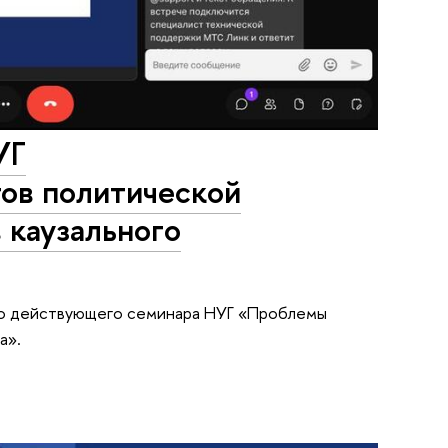
УГ
ов политической
 каузального
нно действующего семинара НУГ «Проблемы
а».