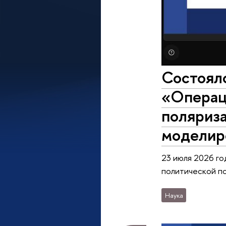
Состоял
«Операц
поляриза
моделир
23 июля 2026 го
политической по
Наука