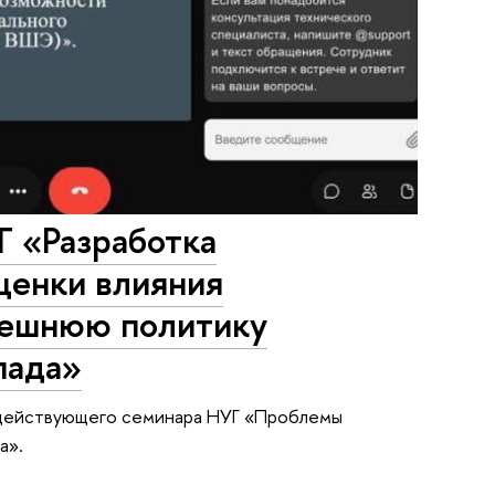
Г «Разработка
ценки влияния
нешнюю политику
пада»
о действующего семинара НУГ «Проблемы
а».