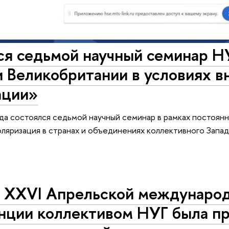
ся седьмой научный семинар Н
 Великобритании в условиях в
ации»
ода состоялся седьмой научный семинар в рамках постоя
ляризация в странах и объединениях коллективного Запад
х XXVI Апрельской международ
нции коллективом НУГ была пр