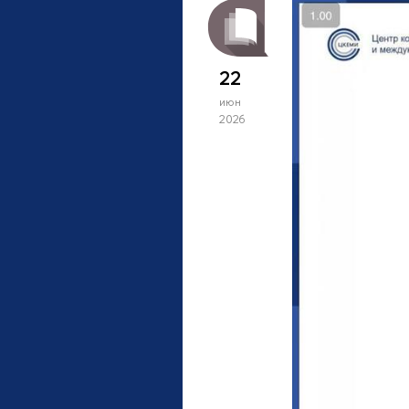
22
июн
2026