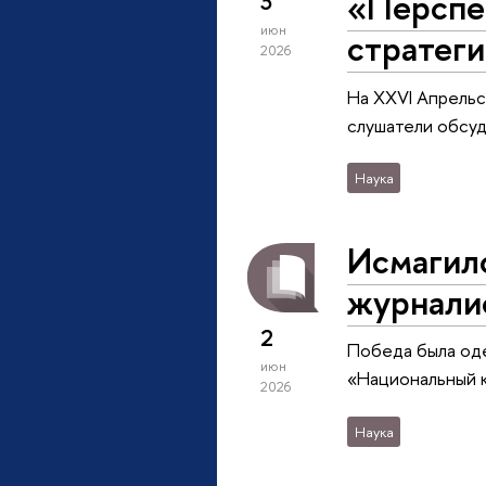
«Перспек
3
июн
стратеги
2026
На XXVI Апрель
слушатели обсуд
Наука
Исмагило
журнали
2
Победа была од
июн
«Национальный к
2026
Наука