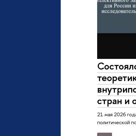
Состоял
теорети
внутрип
стран и 
21 мая 2026 год
политической по