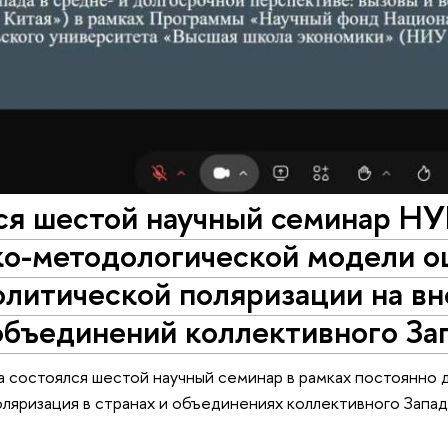
ся шестой научный семинар НУ
ко-методологической модели о
олитической поляризации на в
объединений коллективного За
а состоялся шестой научный семинар в рамках постоянн
ляризация в странах и объединениях коллективного Запад