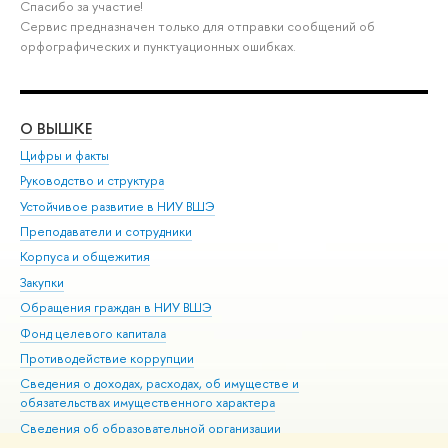
Спасибо за участие!
Сервис предназначен только для отправки сообщений об
орфографических и пунктуационных ошибках.
О ВЫШКЕ
ОБ
Цифры и факты
Ли
Руководство и структура
Дов
Устойчивое развитие в НИУ ВШЭ
Ол
Преподаватели и сотрудники
При
Корпуса и общежития
Вы
Закупки
При
Обращения граждан в НИУ ВШЭ
Ас
Фонд целевого капитала
До
Противодействие коррупции
Цен
Сведения о доходах, расходах, об имуществе и
Би
обязательствах имущественного характера
Об
Сведения об образовательной организации
Обр