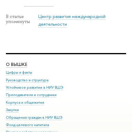
Центр развития международной
статье
упомянуты
деятельности
О ВЫШКЕ
ОБ
Цифры и факты
Ли
Руководство и структура
Дов
Устойчивое развитие в НИУ ВШЭ
Ол
Преподаватели и сотрудники
При
Корпуса и общежития
ыш
Закупки
При
Обращения граждан в НИУ ВШЭ
Ас
Фонд целевого капитала
До