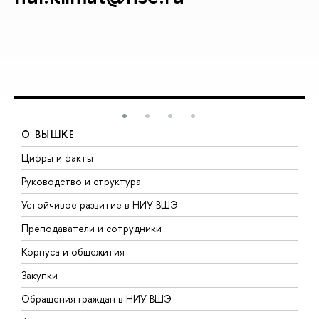
О ВЫШКЕ
Цифры и факты
Л
Руководство и структура
Д
Устойчивое развитие в НИУ ВШЭ
О
Преподаватели и сотрудники
П
Корпуса и общежития
В
Закупки
П
Обращения граждан в НИУ ВШЭ
А