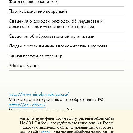
Фонд целевого капитала
Д
Противодействие коррупции
Ц
Сведения о доходах, расходах, об имуществе и
Б
обязательствах имущественного характера
О
Сведения об образовательной организации
О
Людям с ограниченными возможностями здоровья
Единая платежная страница
Работа в Вышке
http://www.minobrnauki.gov.ru/
Министерство науки и высшего образования РФ
https://edu.gov.ru/
Министерство просвещения РФ
https://elearning.hse.ru/mooc
Мы используем файлы cookies для улучшения работы сайта
Массовые открытые онлайн-курсы
НИУ ВШЭ и большего удобства его использования. Более
подробную информацию об использовании файлов cookies
можно найти
здесь
, наши правила обработки персональных