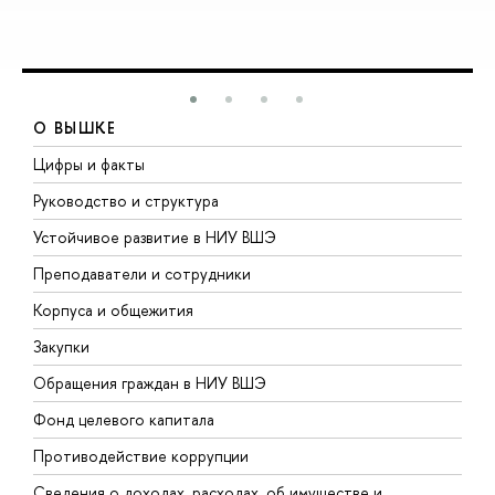
О ВЫШКЕ
Цифры и факты
Л
Руководство и структура
Д
Устойчивое развитие в НИУ ВШЭ
О
Преподаватели и сотрудники
П
Корпуса и общежития
В
Закупки
П
Обращения граждан в НИУ ВШЭ
А
Фонд целевого капитала
Д
Противодействие коррупции
Ц
Сведения о доходах, расходах, об имуществе и
Б