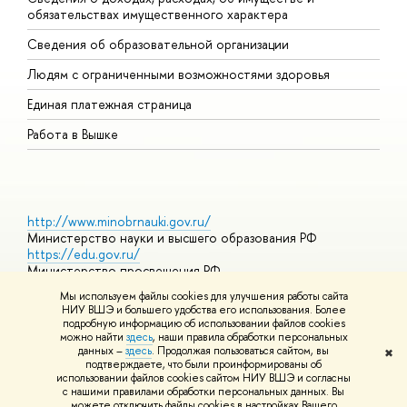
обязательствах имущественного характера
О
Сведения об образовательной организации
О
Людям с ограниченными возможностями здоровья
Единая платежная страница
Работа в Вышке
http://www.minobrnauki.gov.ru/
Министерство науки и высшего образования РФ
https://edu.gov.ru/
Министерство просвещения РФ
https://elearning.hse.ru/mooc
Мы используем файлы cookies для улучшения работы сайта
Массовые открытые онлайн-курсы
НИУ ВШЭ и большего удобства его использования. Более
подробную информацию об использовании файлов cookies
можно найти
здесь
, наши правила обработки персональных
данных –
здесь
. Продолжая пользоваться сайтом, вы
✖
© НИУ ВШЭ 1993–2026
Адреса и контакты
Условия
подтверждаете, что были проинформированы об
использования материалов
Политика конфиденциальности
Карта
использовании файлов cookies сайтом НИУ ВШЭ и согласны
сайта
с нашими правилами обработки персональных данных. Вы
Шрифты HSE Sans и HSE Slab разработаны в
Школе дизайна НИУ
можете отключить файлы cookies в настройках Вашего