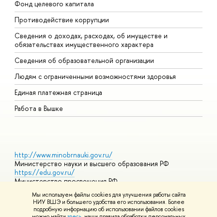
Фонд целевого капитала
Д
Противодействие коррупции
Ц
Сведения о доходах, расходах, об имуществе и
Б
обязательствах имущественного характера
О
Сведения об образовательной организации
О
Людям с ограниченными возможностями здоровья
Единая платежная страница
Работа в Вышке
http://www.minobrnauki.gov.ru/
Министерство науки и высшего образования РФ
https://edu.gov.ru/
Министерство просвещения РФ
https://elearning.hse.ru/mooc
Мы используем файлы cookies для улучшения работы сайта
Массовые открытые онлайн-курсы
НИУ ВШЭ и большего удобства его использования. Более
подробную информацию об использовании файлов cookies
можно найти
здесь
, наши правила обработки персональных