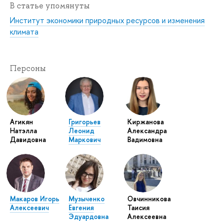
В статье упомянуты
Институт экономики природных ресурсов и изменения
климата
Персоны
Агикян
Григорьев
Киржанова
Натэлла
Леонид
Александра
Давидовна
Маркович
Вадимовна
Макаров Игорь
Музыченко
Овчинникова
Алексеевич
Евгения
Таисия
Эдуардовна
Алексеевна