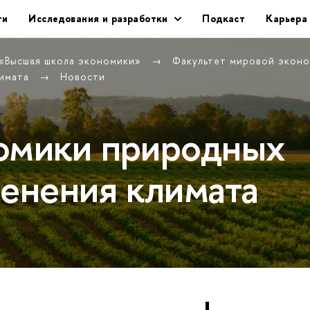
ти
Исследования и разработки
Подкаст
Карьера
 «Высшая школа экономики»
Факультет мировой экон
лимата
Новости
омики природных
менения климата