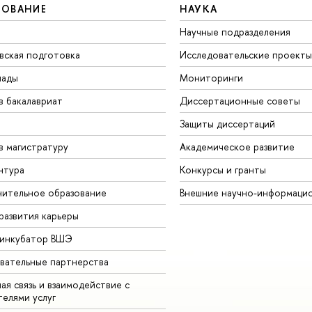
ЗОВАНИЕ
НАУКА
Научные подразделения
вская подготовка
Исследовательские проекты
иады
Мониторинги
в бакалавриат
Диссертационные советы
Защиты диссертаций
в магистратуру
Академическое развитие
нтура
Конкурсы и гранты
ительное образование
Внешние научно-информаци
развития карьеры
-инкубатор ВШЭ
вательные партнерства
ая связь и взаимодействие с
телями услуг