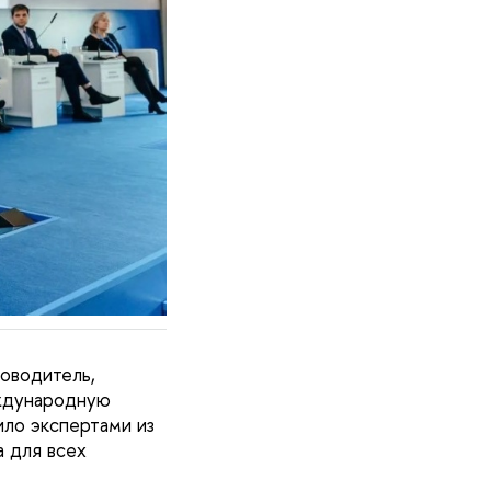
ководитель,
ждународную
ило экспертами из
 для всех