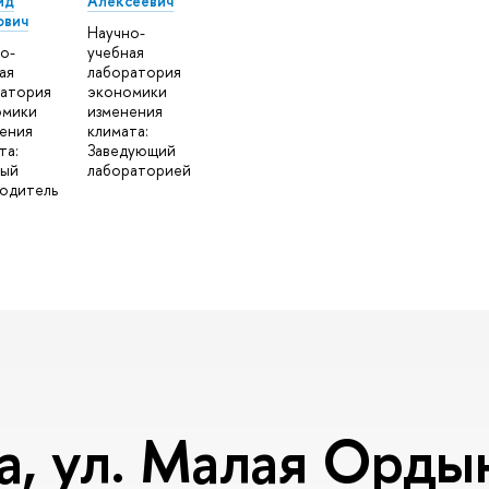
ид
Алексеевич
ович
Научно-
о-
учебная
ая
лаборатория
атория
экономики
омики
изменения
ения
климата:
та:
Заведующий
ный
лабораторией
одитель
, ул. Малая Ордынк