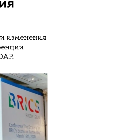
ия
ки изменения
ренции
ЮАР.