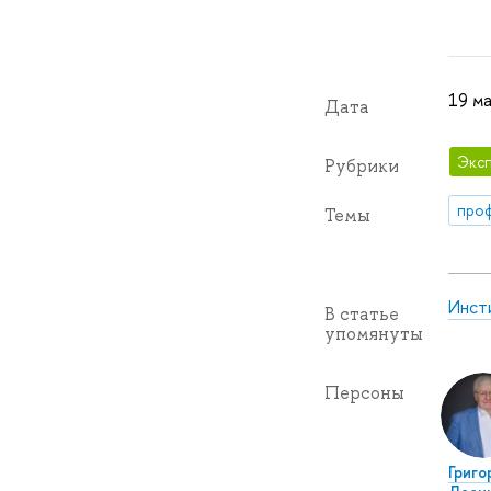
19 ма
Дата
Эксп
Рубрики
про
Темы
Инст
В статье
упомянуты
Персоны
Григо