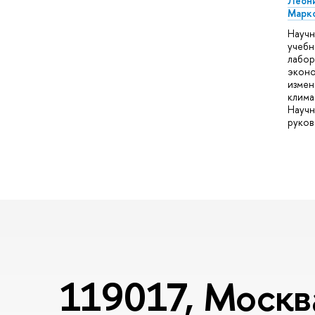
Леон
Марк
Научн
учебн
лабор
экон
измен
клима
Науч
руков
119017, Москва