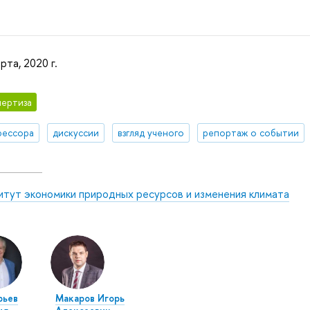
рта, 2020 г.
ертиза
фессора
дискуссии
взгляд ученого
репортаж о событии
итут экономики природных ресурсов и изменения климата
рьев
Макаров Игорь