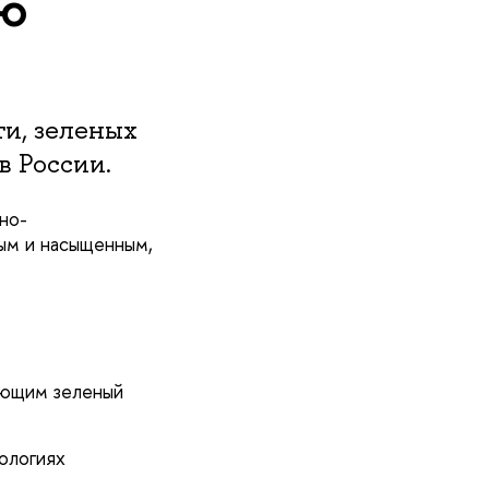
ью
и, зеленых
в России.
но-
ным и насыщенным,
яющим зеленый
ологиях