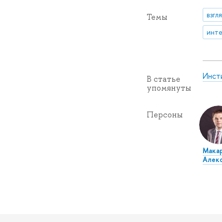
взгл
Темы
инт
Инст
В статье
упомянуты
Персоны
Макар
Алек