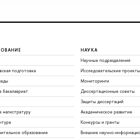
ЗОВАНИЕ
НАУКА
Научные подразделения
вская подготовка
Исследовательские проекты
иады
Мониторинги
в бакалавриат
Диссертационные советы
Защиты диссертаций
в магистратуру
Академическое развитие
нтура
Конкурсы и гранты
ительное образование
Внешние научно-информаци