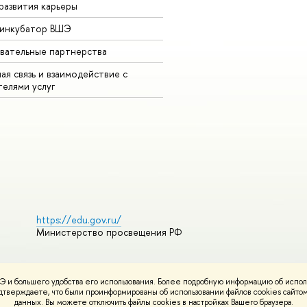
развития карьеры
-инкубатор ВШЭ
вательные партнерства
ая связь и взаимодействие с
телями услуг
https://edu.gov.ru/
Министерство просвещения РФ
 и большего удобства его использования. Более подробную информацию об испол
ования материалов
Политика конфиденциальности
Карта сайта
подтверждаете, что были проинформированы об использовании файлов cookies сай
НИУ ВШЭ
данных. Вы можете отключить файлы cookies в настройках Вашего браузера.