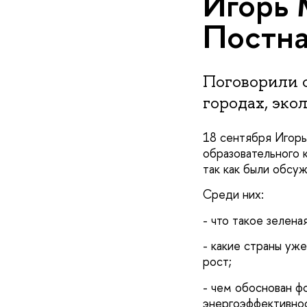
Игорь 
Постна
Поговорили 
городах, эко
18 сентября Игорь
образовательного 
так как были обсу
Среди них:
- что такое зелена
- какие страны уж
рост;
- чем обоснован ф
энергоэффективно