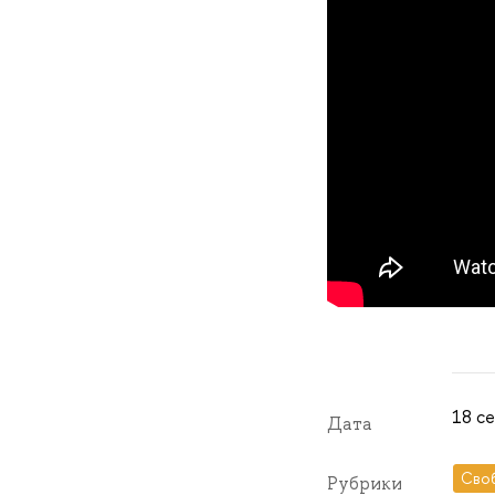
18 се
Дата
Сво
Рубрики