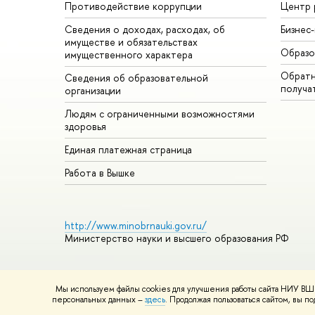
Противодействие коррупции
Центр 
Сведения о доходах, расходах, об
Бизнес
имуществе и обязательствах
Образо
имущественного характера
Обратн
Сведения об образовательной
получа
организации
Людям с ограниченными возможностями
здоровья
Единая платежная страница
Работа в Вышке
http://www.minobrnauki.gov.ru/
Министерство науки и высшего образования РФ
Мы используем файлы cookies для улучшения работы сайта НИУ ВШЭ
© НИУ ВШЭ 1993–2026
Адреса и контакты
Условия использ
персональных данных –
здесь
. Продолжая пользоваться сайтом, вы 
Шрифты HSE Sans и HSE Slab разработаны в
Школе дизайна 