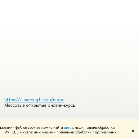
https://elearning.hse.ru/mooc
Массовые открытые онлайн-курсы
ьзовании файлов cookies можно найти
здесь
, наши правила обработки
Редактору
✖
том НИУ ВШЭ и согласны с нашими правилами обработки персональных