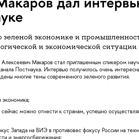
Макаров дал интерв
уке
о зеленой экономике и промышленност
логической и экономической ситуации 
 Алексеевич Макаров стал приглашенным спикером науч
канала Постнаука. Интервью получилось очень интерес
ждены многие темы современного зеленого развития.
я экономика;
е сейчас можно отнести к странам, успешно осуществл
окус Запада на ВИЭ в противовес фокусу России на техн
сти и энергосбережения;