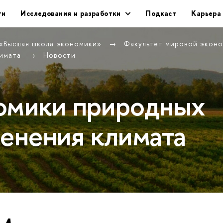
ти
Исследования и разработки
Подкаст
Карьера
 «Высшая школа экономики»
Факультет мировой экон
лимата
Новости
омики природных
менения климата