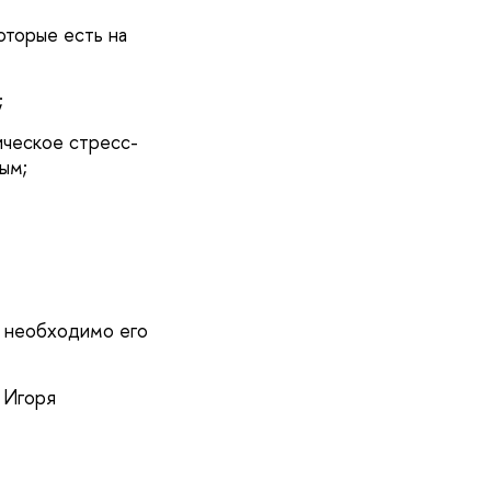
оторые есть на
;
ическое стресс-
ым;
а необходимо его
 Игоря