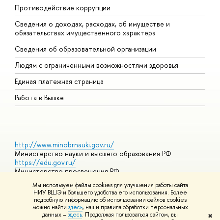
Противодействие коррупции
Ц
Сведения о доходах, расходах, об имуществе и
Б
обязательствах имущественного характера
О
Сведения об образовательной организации
О
Людям с ограниченными возможностями здоровья
Единая платежная страница
Работа в Вышке
http://www.minobrnauki.gov.ru/
Министерство науки и высшего образования РФ
https://edu.gov.ru/
Министерство просвещения РФ
https://elearning.hse.ru/mooc
Мы используем файлы cookies для улучшения работы сайта
Массовые открытые онлайн-курсы
НИУ ВШЭ и большего удобства его использования. Более
подробную информацию об использовании файлов cookies
можно найти
здесь
, наши правила обработки персональных
данных –
здесь
. Продолжая пользоваться сайтом, вы
✖
© НИУ ВШЭ 1993–2026
Адреса и контакты
Условия