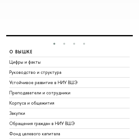
О ВЫШКЕ
Цифры и факты
Л
Руководство и структура
Д
Устойчивое развитие в НИУ ВШЭ
О
Преподаватели и сотрудники
П
Корпуса и общежития
В
Закупки
П
Обращения граждан в НИУ ВШЭ
А
Фонд целевого капитала
Д