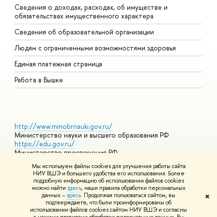
Сведения о доходах, расходах, об имуществе и
Б
обязательствах имущественного характера
О
Сведения об образовательной организации
О
Людям с ограниченными возможностями здоровья
Единая платежная страница
Работа в Вышке
http://www.minobrnauki.gov.ru/
Министерство науки и высшего образования РФ
https://edu.gov.ru/
Министерство просвещения РФ
https://elearning.hse.ru/mooc
Мы используем файлы cookies для улучшения работы сайта
Массовые открытые онлайн-курсы
НИУ ВШЭ и большего удобства его использования. Более
подробную информацию об использовании файлов cookies
можно найти
здесь
, наши правила обработки персональных
данных –
здесь
. Продолжая пользоваться сайтом, вы
✖
© НИУ ВШЭ 1993–2026
Адреса и контакты
Условия
подтверждаете, что были проинформированы об
использования материалов
Политика конфиденциальности
Карта
использовании файлов cookies сайтом НИУ ВШЭ и согласны
сайта