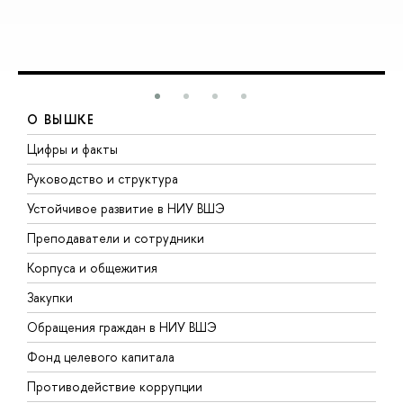
О ВЫШКЕ
Цифры и факты
Л
Руководство и структура
Д
Устойчивое развитие в НИУ ВШЭ
О
Преподаватели и сотрудники
П
Корпуса и общежития
В
Закупки
П
Обращения граждан в НИУ ВШЭ
А
Фонд целевого капитала
Д
Противодействие коррупции
Ц