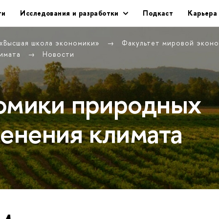
ти
Исследования и разработки
Подкаст
Карьера
 «Высшая школа экономики»
Факультет мировой экон
лимата
Новости
омики природных
менения климата