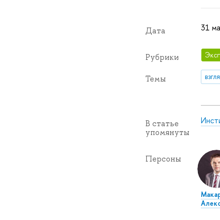
31 ма
Дата
Эксп
Рубрики
взгл
Темы
Инст
В статье
упомянуты
Персоны
Макар
Алек