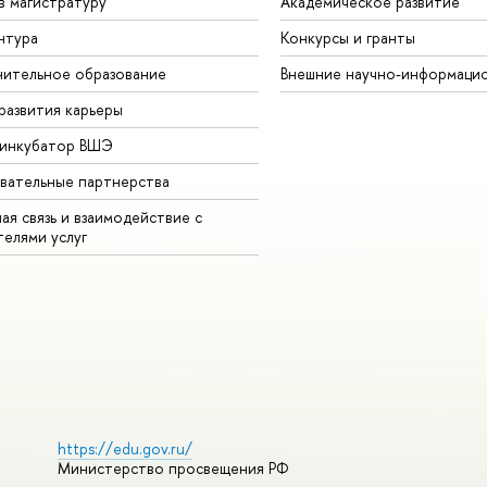
в магистратуру
Академическое развитие
нтура
Конкурсы и гранты
ительное образование
Внешние научно-информаци
развития карьеры
-инкубатор ВШЭ
вательные партнерства
ая связь и взаимодействие с
телями услуг
https://edu.gov.ru/
Министерство просвещения РФ