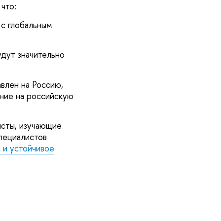
что:
 с глобальным
удут значительно
влен на Россию,
яние на российскую
исты, изучающие
специалистов
и устойчивое