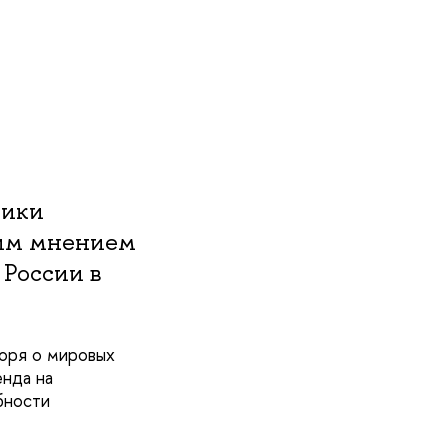
мики
оим мнением
 России в
воря о мировых
енда на
бности