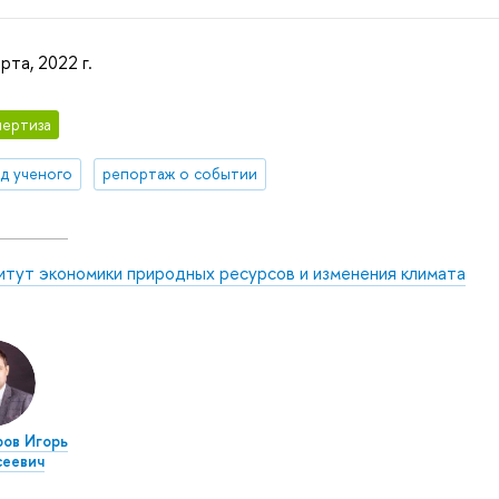
рта, 2022 г.
ертиза
яд ученого
репортаж о событии
итут экономики природных ресурсов и изменения климата
ов Игорь
сеевич