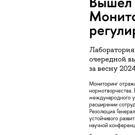
Вышел 
Монито
регули
Лаборатория
очередной в
за весну 2024
Мониторинг отража
нормотворчества. 
международного ур
расширении сотруд
Резолюция Генерал
устойчивого разви
научной конферен