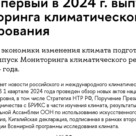
первый в 2024 г. вып
ринга климатическо
рования
 экономики изменения климата подго
ыпуск Мониторинга климатического р
 года.
ет новости российского и международного климатичес
В 1 квартале 2024 года проведен обзор новых актов нац
овня, в том числе Стратегия НТР РФ, Поручение През
ничества с БРИКС в части изучения климата, результат
ьной Ассамблеи ООН по использованию искусственного
тия, Кигалийская декларация, подписанная в рамках вто
ции Всемирной программы исследования климата.