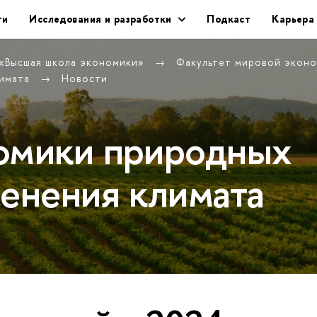
ти
Исследования и разработки
Подкаст
Карьера
 «Высшая школа экономики»
Факультет мировой экон
лимата
Новости
омики природных
менения климата