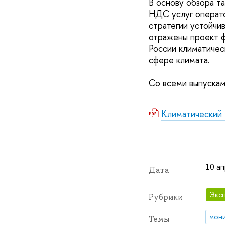
В основу обзора т
НДС услуг операто
стратегии устойчи
отражены проект ф
России климатичес
сфере климата.
Со всеми выпуска
Климатический 
10 ап
Дата
Эксп
Рубрики
мон
Темы