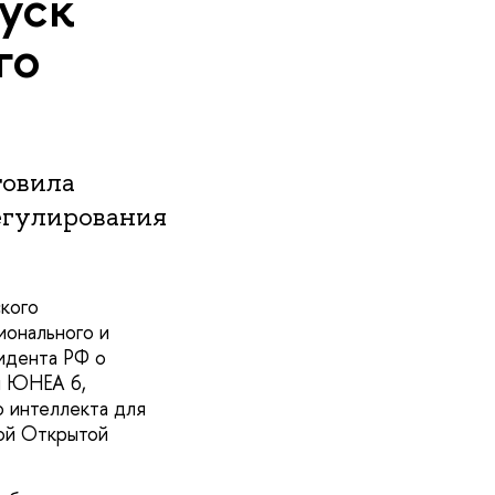
уск
го
товила
егулирования
кого
ионального и
идента РФ о
ы ЮНЕА 6,
 интеллекта для
рой Открытой