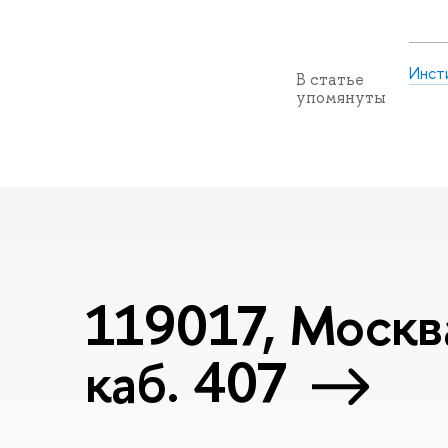
Инст
В статье
упомянуты
119017, Москва
каб. 407