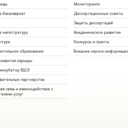
иады
Мониторинги
в бакалавриат
Диссертационные советы
Защиты диссертаций
в магистратуру
Академическое развитие
нтура
Конкурсы и гранты
ительное образование
Внешние научно-информаци
развития карьеры
-инкубатор ВШЭ
вательные партнерства
ая связь и взаимодействие с
телями услуг