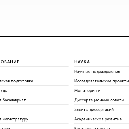
ЗОВАНИЕ
НАУКА
Научные подразделения
вская подготовка
Исследовательские проекты
иады
Мониторинги
в бакалавриат
Диссертационные советы
Защиты диссертаций
в магистратуру
Академическое развитие
нтура
Конкурсы и гранты