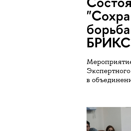
Состоя
"Сохра
борьба
БРИКС 
Мероприятие 
Экспертного
в объединен