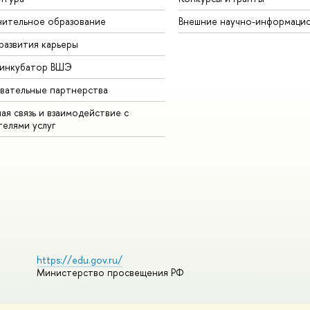
ительное образование
Внешние научно-информаци
развития карьеры
-инкубатор ВШЭ
вательные партнерства
ая связь и взаимодействие с
телями услуг
https://edu.gov.ru/
Министерство просвещения РФ