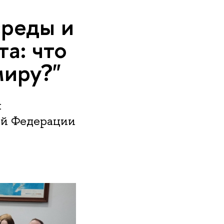
реды и
а: что
иру?"
ы
ой Федерации