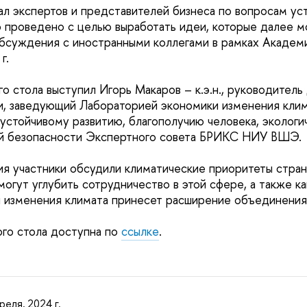
ал экспертов и представителей бизнеса по вопросам уст
проведено с целью выработать идеи, которые далее м
бсуждения с иностранными коллегами в рамках Академ
г.
о стола выступил Игорь Макаров – к.э.н., руководитель
, заведующий Лабораторией экономики изменения клим
 устойчивому развитию, благополучию человека, экологи
й безопасности Экспертного совета БРИКС НИУ ВШЭ.
я участники обсудили климатические приоритеты стран
могут углубить сотрудничество в этой сфере, а также к
 изменения климата принесет расширение объединения
ого стола доступна по
ссылке
.
реля, 2024 г.