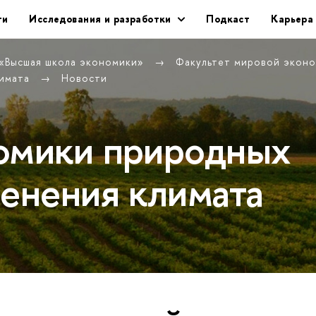
ти
Исследования и разработки
Подкаст
Карьера
 «Высшая школа экономики»
Факультет мировой экон
лимата
Новости
омики природных
менения климата