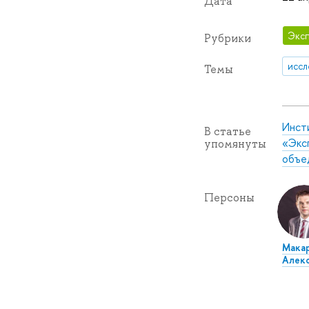
Дата
Эксп
Рубрики
иссл
Темы
Инст
В статье
«Экс
упомянуты
объе
Персоны
Макар
Алек