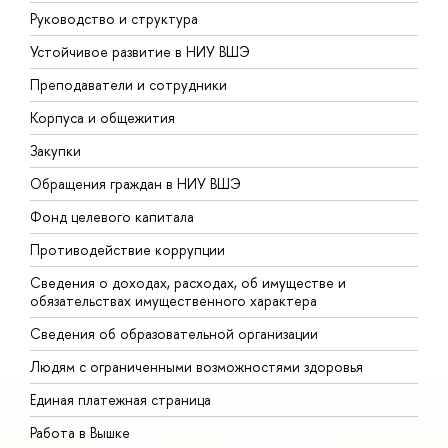
Руководство и структура
Д
Устойчивое развитие в НИУ ВШЭ
О
Преподаватели и сотрудники
П
Корпуса и общежития
В
Закупки
П
Обращения граждан в НИУ ВШЭ
А
Фонд целевого капитала
Д
Противодействие коррупции
Ц
Сведения о доходах, расходах, об имуществе и
Б
обязательствах имущественного характера
О
Сведения об образовательной организации
О
Людям с ограниченными возможностями здоровья
Единая платежная страница
Работа в Вышке