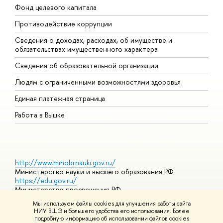
Фонд целевого капитала
Д
Противодействие коррупции
Ц
Сведения о доходах, расходах, об имуществе и
Б
обязательствах имущественного характера
О
Сведения об образовательной организации
О
Людям с ограниченными возможностями здоровья
Единая платежная страница
Работа в Вышке
http://www.minobrnauki.gov.ru/
Министерство науки и высшего образования РФ
https://edu.gov.ru/
Министерство просвещения РФ
https://elearning.hse.ru/mooc
Мы используем файлы cookies для улучшения работы сайта
Массовые открытые онлайн-курсы
НИУ ВШЭ и большего удобства его использования. Более
подробную информацию об использовании файлов cookies