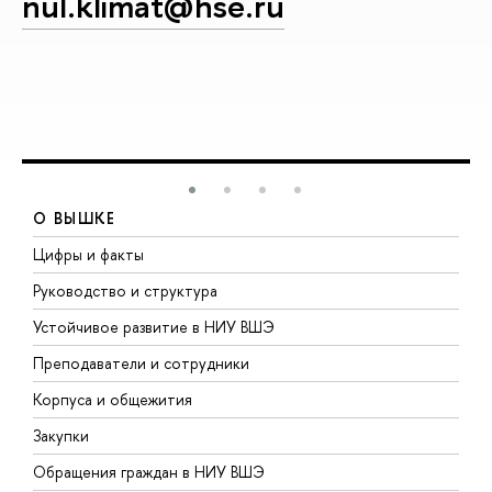
nul.klimat@hse.ru
О ВЫШКЕ
Цифры и факты
Л
Руководство и структура
Д
Устойчивое развитие в НИУ ВШЭ
О
Преподаватели и сотрудники
П
Корпуса и общежития
В
Закупки
П
Обращения граждан в НИУ ВШЭ
А