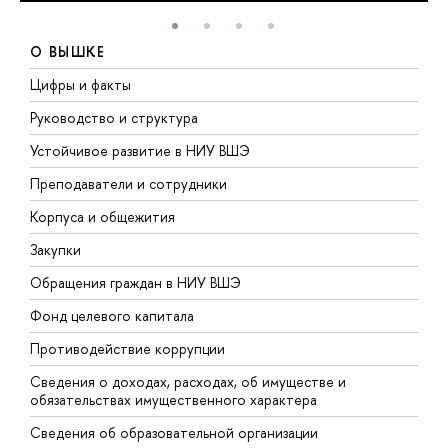
О ВЫШКЕ
Цифры и факты
Л
Руководство и структура
Д
Устойчивое развитие в НИУ ВШЭ
О
Преподаватели и сотрудники
П
Корпуса и общежития
В
Закупки
П
Обращения граждан в НИУ ВШЭ
А
Фонд целевого капитала
Д
Противодействие коррупции
Ц
Сведения о доходах, расходах, об имуществе и
Б
обязательствах имущественного характера
О
Сведения об образовательной организации
О