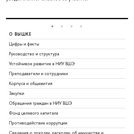
О ВЫШКЕ
Цифры и факты
Л
Руководство и структура
Д
Устойчивое развитие в НИУ ВШЭ
О
Преподаватели и сотрудники
П
Корпуса и общежития
В
Закупки
П
Обращения граждан в НИУ ВШЭ
А
Фонд целевого капитала
Д
Противодействие коррупции
Ц
Сведения о доходах, расходах, об имуществе и
Б