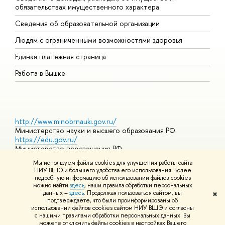
обязательствах имущественного характера
О
Сведения об образовательной организации
О
Людям с ограниченными возможностями здоровья
Единая платежная страница
Работа в Вышке
http://www.minobrnauki.gov.ru/
Министерство науки и высшего образования РФ
https://edu.gov.ru/
Министерство просвещения РФ
https://elearning.hse.ru/mooc
Мы используем файлы cookies для улучшения работы сайта
Массовые открытые онлайн-курсы
НИУ ВШЭ и большего удобства его использования. Более
подробную информацию об использовании файлов cookies
можно найти
здесь
, наши правила обработки персональных
данных –
здесь
. Продолжая пользоваться сайтом, вы
✖
© НИУ ВШЭ 1993–2026
Адреса и контакты
Условия
подтверждаете, что были проинформированы об
использования материалов
Политика конфиденциальности
Карта
использовании файлов cookies сайтом НИУ ВШЭ и согласны
сайта
с нашими правилами обработки персональных данных. Вы
Шрифты HSE Sans и HSE Slab разработаны в
Школе дизайна НИУ
можете отключить файлы cookies в настройках Вашего