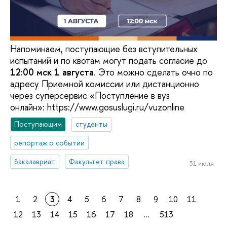
Напоминаем, поступающие без вступительных
испытаний и по квотам могут подать согласие до
12:00 мск 1 августа
. Это можно сделать очно по
адресу Приемной комиссии или дистанционно
через суперсервис «Поступление в вуз
онлайн»: https://www.gosuslugi.ru/vuzonline
Поступающим
студенты
репортаж о событии
бакалавриат
Факультет права
31 июля
1
2
3
4
5
6
7
8
9
10
11
12
13
14
15
16
17
18
...
513