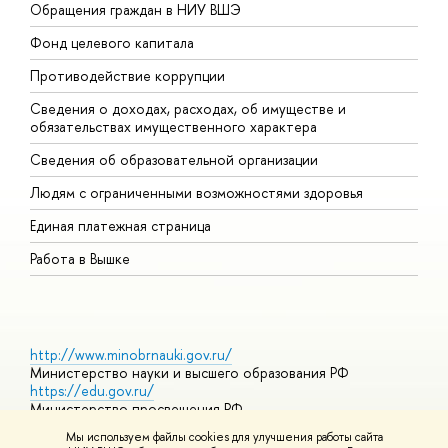
Обращения граждан в НИУ ВШЭ
А
Фонд целевого капитала
Д
Противодействие коррупции
Ц
Сведения о доходах, расходах, об имуществе и
Б
обязательствах имущественного характера
О
Сведения об образовательной организации
О
Людям с ограниченными возможностями здоровья
Единая платежная страница
Работа в Вышке
http://www.minobrnauki.gov.ru/
Министерство науки и высшего образования РФ
https://edu.gov.ru/
Министерство просвещения РФ
https://elearning.hse.ru/mooc
Мы используем файлы cookies для улучшения работы сайта
Массовые открытые онлайн-курсы