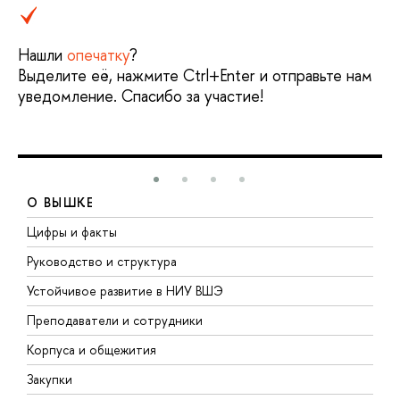
Нашли
опечатку
?
Выделите её, нажмите Ctrl+Enter и отправьте нам
уведомление. Спасибо за участие!
О ВЫШКЕ
Цифры и факты
Л
Руководство и структура
Д
Устойчивое развитие в НИУ ВШЭ
О
Преподаватели и сотрудники
П
Корпуса и общежития
В
Закупки
П