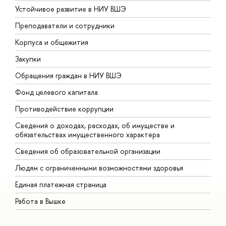
Устойчивое развитие в НИУ ВШЭ
О
Преподаватели и сотрудники
П
Корпуса и общежития
В
Закупки
П
Обращения граждан в НИУ ВШЭ
А
Фонд целевого капитала
Д
Противодействие коррупции
Ц
Сведения о доходах, расходах, об имуществе и
Б
обязательствах имущественного характера
О
Сведения об образовательной организации
О
Людям с ограниченными возможностями здоровья
Единая платежная страница
Работа в Вышке