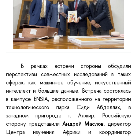
В рамках встречи стороны обсудили
перспективы
совместных
исследований
в таких
сферах, как
машинное
обучение,
искусственный
интеллект и
большие
данн
ые. Встреча состоялась
в
кампусе
ENSIA
, расположенного на территории
технологического парка
Сиди
Абделлах,
в
западном
пригороде
г.
Алжир.
Российскую
сторону
представ
или
Андрей
Маслов
, директор
Центра
изучения Африки и координатор