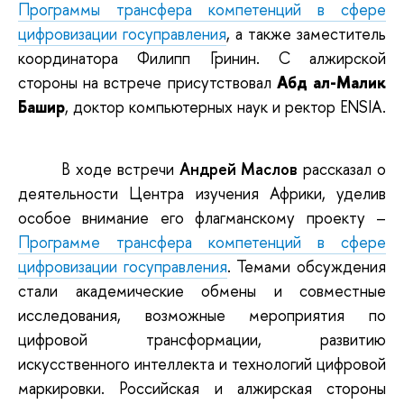
Программы трансфера компетенций в сфере
цифровизации госуправления
,
а также
заместитель
координатора Филипп Гринин.
С алжирской
стороны на
встрече
присутствовал
Абд ал-Малик
Башир
,
доктор компьютерных наук и
ректор
ENSIA.
В
ходе
встречи
Андрей
Маслов
рассказал о
деятельности
Центр
а
изучения Африки,
уделив
особое
внимание
его
флагманскому
проекту
–
Программе
трансфера компетенций в сфере
цифровизации госуправления
. Темами обсуждения
стали
академические
обмены
и
совместные
исследования,
возможные
мероприятия
по
цифровой
трансформации,
развитию
искусственного
интеллект
а
и
технологий
цифровой
маркировк
и.
Российская
и
алжирская
стороны