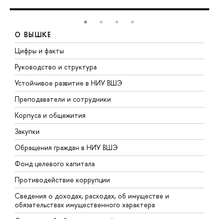
О ВЫШКЕ
Цифры и факты
Л
Руководство и структура
Д
Устойчивое развитие в НИУ ВШЭ
О
Преподаватели и сотрудники
П
Корпуса и общежития
В
Закупки
П
Обращения граждан в НИУ ВШЭ
А
Фонд целевого капитала
Д
Противодействие коррупции
Ц
Сведения о доходах, расходах, об имуществе и
Б
обязательствах имущественного характера
О