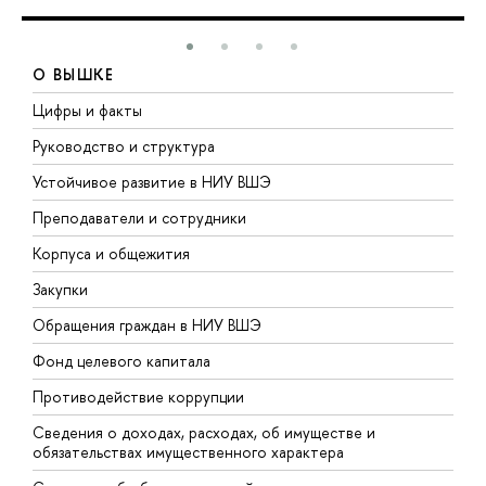
О ВЫШКЕ
Цифры и факты
Л
Руководство и структура
Д
Устойчивое развитие в НИУ ВШЭ
О
Преподаватели и сотрудники
П
Корпуса и общежития
В
Закупки
П
Обращения граждан в НИУ ВШЭ
А
Фонд целевого капитала
Д
Противодействие коррупции
Ц
Сведения о доходах, расходах, об имуществе и
Б
обязательствах имущественного характера
О