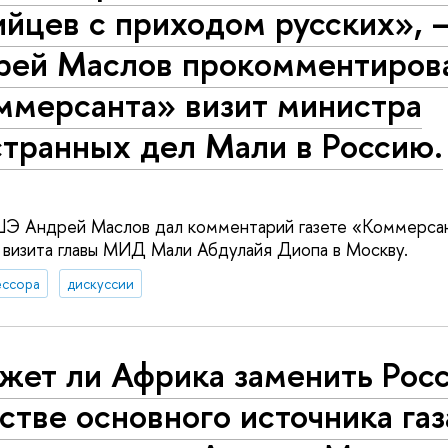
ийцев с приходом русских», 
рей Маслов прокомментиров
ммерсанта» визит министра
странных дел Мали в Россию.
 Андрей Маслов дал комментарий газете «Коммерсан
а визита главы МИД Мали Абдулайя Диопа в Москву.
ссора
дискуссии
жет ли Африка заменить Рос
стве основного источника газ