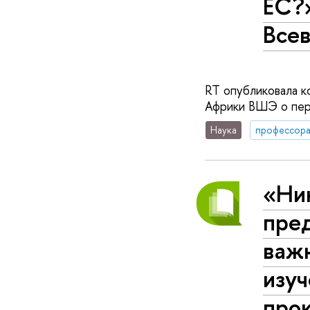
ЕС?
Все
RT опубликовала к
Африки ВШЭ о перс
Наука
профессор
«Ни
пре
важ
изу
про