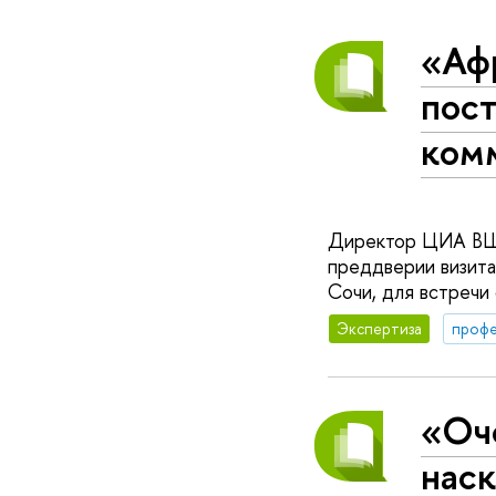
«Аф
пос
ком
Директор ЦИА ВШЭ
преддверии визита
Сочи, для встречи
Экспертиза
профе
«Оче
наск