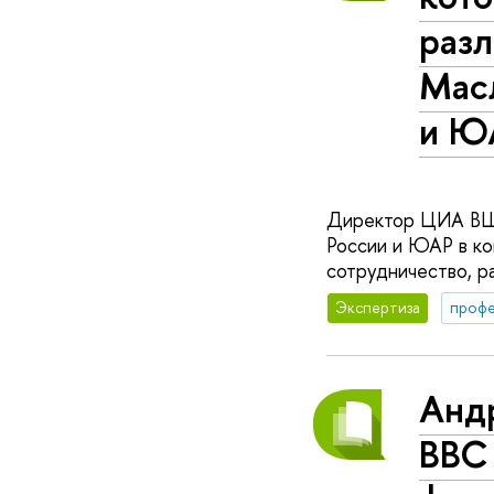
раз
Масл
и ЮА
Директор ЦИА ВШЭ
России и ЮАР в кон
сотрудничество, р
Экспертиза
профе
Анд
BBC