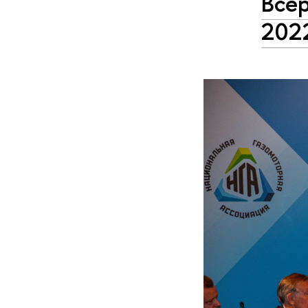
Все
202