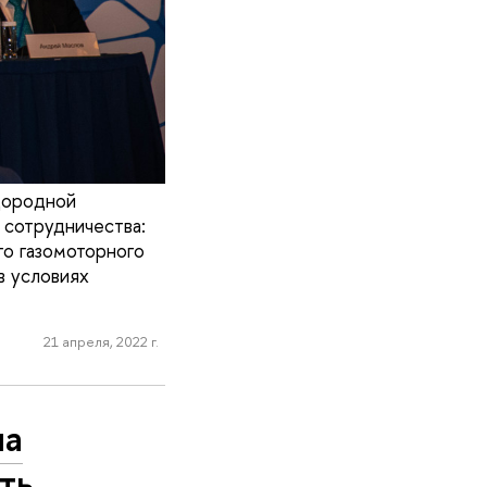
дородной
 сотрудничества:
го газомоторного
в условиях
21 апреля, 2022 г.
на
ть