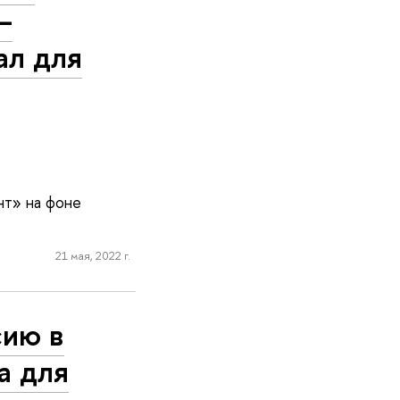
—
ал для
т» на фоне
21 мая, 2022 г.
сию в
а для