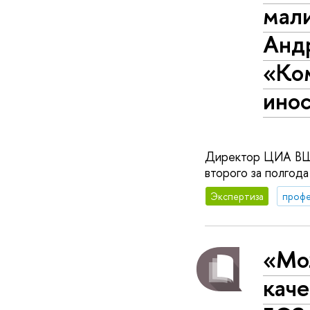
мал
Анд
«Ко
ино
Директор ЦИА ВШЭ
второго за полгод
Экспертиза
профе
«Мо
каче