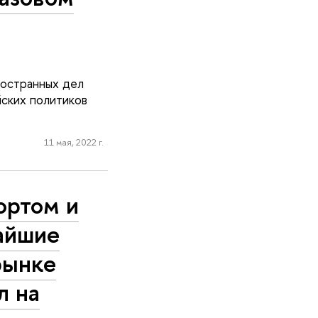
остранных дел
йских политиков
11 мая, 2022 г.
ортом и
айшие
рынке
л на