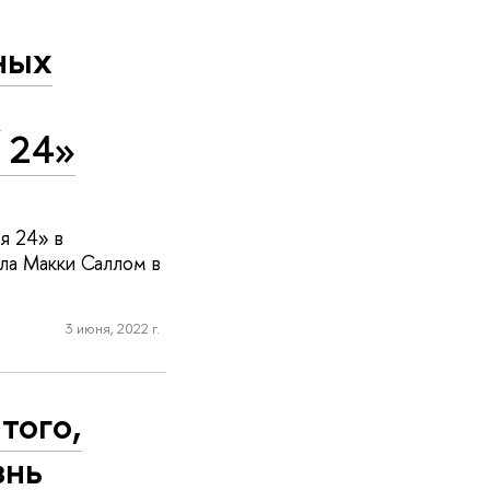
ных
л
я 24»
я 24» в
ла Макки Саллом в
3 июня, 2022 г.
того,
знь