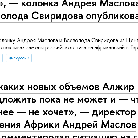
», — колонка Андрея Маслова
волода Свиридова опубликова
олонку Андрея Маслова и Всеволода Свиридова из Цент
пективах замены российского газа на африканский в Евр
а
дискуссии
каких новых объемов Алжир 
дложить пока не может и — ч
нее — не хочет», — директор
чения Африки Андрей Маслов
комментировал ситуацию на 