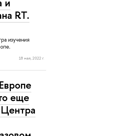
 и
на RT.
ра изучения
опе.
18 мая, 2022 г.
Европе
то еще
 Центра
газовом