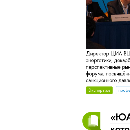
Директор ЦИА ВШЭ
энергетики, декар
перспективные рын
форума, посвящённ
санкционного давл
Экспертиза
профе
«ЮАР
кот