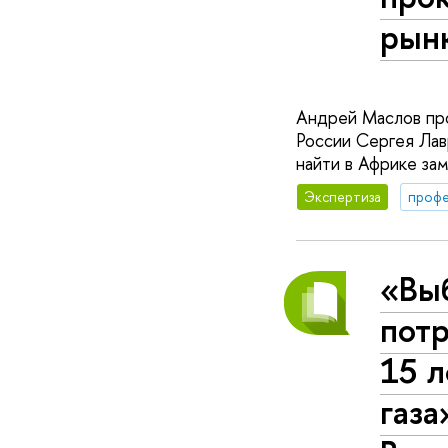
рын
Андрей Маслов пр
России Сергея Лав
найти в Африке зам
Экспертиза
профе
«Вы
пот
15 
газа