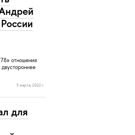
 Андрей
 России
78» отношения
ся двустороннее
3 марта, 2022 г.
ал для