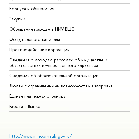
Корпуса и общежития
В
Закупки
П
Обращения граждан в НИУ ВШЭ
А
Фонд целевого капитала
Д
Противодействие коррупции
Ц
Сведения о доходах, расходах, об имуществе и
Б
обязательствах имущественного характера
О
Сведения об образовательной организации
О
Людям с ограниченными возможностями здоровья
Единая платежная страница
Работа в Вышке
http://www.minobrnauki.gov.ru/