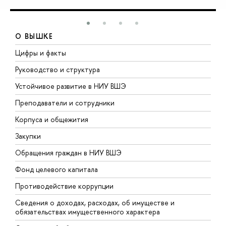
О ВЫШКЕ
Цифры и факты
Л
Руководство и структура
Д
Устойчивое развитие в НИУ ВШЭ
О
Преподаватели и сотрудники
П
Корпуса и общежития
В
Закупки
П
Обращения граждан в НИУ ВШЭ
А
Фонд целевого капитала
Д
Противодействие коррупции
Ц
Сведения о доходах, расходах, об имуществе и
Б
обязательствах имущественного характера
О