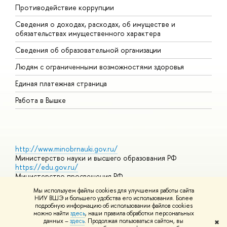
Противодействие коррупции
Ц
Сведения о доходах, расходах, об имуществе и
Б
обязательствах имущественного характера
О
Сведения об образовательной организации
О
Людям с ограниченными возможностями здоровья
Единая платежная страница
Работа в Вышке
http://www.minobrnauki.gov.ru/
Министерство науки и высшего образования РФ
https://edu.gov.ru/
Министерство просвещения РФ
https://elearning.hse.ru/mooc
Мы используем файлы cookies для улучшения работы сайта
Массовые открытые онлайн-курсы
НИУ ВШЭ и большего удобства его использования. Более
подробную информацию об использовании файлов cookies
можно найти
здесь
, наши правила обработки персональных
данных –
здесь
. Продолжая пользоваться сайтом, вы
✖
© НИУ ВШЭ 1993–2026
Адреса и контакты
Условия