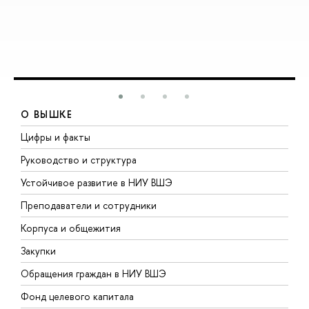
О ВЫШКЕ
Цифры и факты
Л
Руководство и структура
Д
Устойчивое развитие в НИУ ВШЭ
О
Преподаватели и сотрудники
П
Корпуса и общежития
В
Закупки
П
Обращения граждан в НИУ ВШЭ
А
Фонд целевого капитала
Д