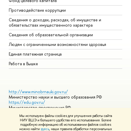
Фонд целевого капитала
Д
Противодействие коррупции
Ц
Сведения о доходах, расходах, об имуществе и
Б
обязательствах имущественного характера
О
Сведения об образовательной организации
О
Людям с ограниченными возможностями здоровья
Единая платежная страница
Работа в Вышке
http://www.minobrnauki.gov.ru/
Министерство науки и высшего образования РФ
https://edu.gov.ru/
Министерство просвещения РФ
https://elearning.hse.ru/mooc
Мы используем файлы cookies для улучшения работы сайта
Массовые открытые онлайн-курсы
НИУ ВШЭ и большего удобства его использования. Более
подробную информацию об использовании файлов cookies
можно найти
здесь
, наши правила обработки персональных