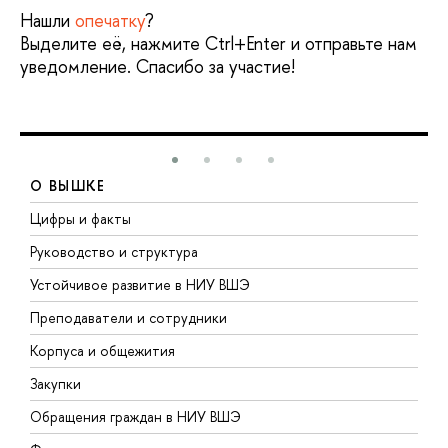
Нашли
опечатку
?
Выделите её, нажмите Ctrl+Enter и отправьте нам
уведомление. Спасибо за участие!
О ВЫШКЕ
Цифры и факты
Л
Руководство и структура
Д
Устойчивое развитие в НИУ ВШЭ
О
Преподаватели и сотрудники
П
Корпуса и общежития
В
Закупки
П
Обращения граждан в НИУ ВШЭ
А