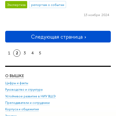
Экспертиза
репортаж о событии
13 ноября 2024
Следующая страница
1
2
3
4
5
О ВЫШКЕ
ОБ
Цифры и факты
Ли
Руководство и структура
Дов
Устойчивое развитие в НИУ ВШЭ
Ол
Преподаватели и сотрудники
При
Корпуса и общежития
Вы
Закупки
При