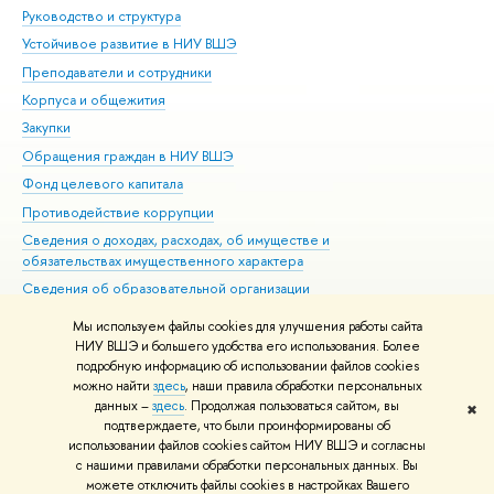
Руководство и структура
Дов
Устойчивое развитие в НИУ ВШЭ
Ол
Преподаватели и сотрудники
При
Корпуса и общежития
Вы
Закупки
При
Обращения граждан в НИУ ВШЭ
Ас
Фонд целевого капитала
До
Противодействие коррупции
Цен
Сведения о доходах, расходах, об имуществе и
Би
обязательствах имущественного характера
Об
Сведения об образовательной организации
Обр
Людям с ограниченными возможностями здоровья
Мы используем файлы cookies для улучшения работы сайта
Единая платежная страница
НИУ ВШЭ и большего удобства его использования. Более
подробную информацию об использовании файлов cookies
Работа в Вышке
можно найти
здесь
, наши правила обработки персональных
данных –
здесь
. Продолжая пользоваться сайтом, вы
✖
Редактору
подтверждаете, что были проинформированы об
© НИУ ВШЭ 1993–2026
Адреса и контакты
Условия использования
использовании файлов cookies сайтом НИУ ВШЭ и согласны
с нашими правилами обработки персональных данных. Вы
материалов
Политика конфиденциальности
Карта сайта
можете отключить файлы cookies в настройках Вашего
Шрифты HSE Sans и HSE Slab разработаны в
Школе дизайна НИУ ВШЭ