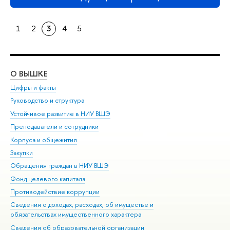
1
2
3
4
5
О ВЫШКЕ
ОБ
Цифры и факты
Ли
Руководство и структура
Дов
Устойчивое развитие в НИУ ВШЭ
Ол
Преподаватели и сотрудники
При
Корпуса и общежития
Вы
Закупки
При
Обращения граждан в НИУ ВШЭ
Ас
Фонд целевого капитала
До
Противодействие коррупции
Цен
Сведения о доходах, расходах, об имуществе и
Би
обязательствах имущественного характера
Об
Сведения об образовательной организации