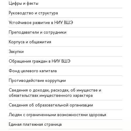
Цифры и факты
Л
Руководство и структура
Д
Устойчивое развитие в НИУ ВШЭ
О
Преподаватели и сотрудники
П
Корпуса и общежития
В
Закупки
П
Обращения граждан в НИУ ВШЭ
А
Фонд целевого капитала
Д
Противодействие коррупции
Ц
Сведения о доходах, расходах, об имуществе и
Б
обязательствах имущественного характера
О
Сведения об образовательной организации
О
Людям с ограниченными возможностями здоровья
Единая платежная страница