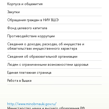
Корпуса и общежития
В
Закупки
П
Обращения граждан в НИУ ВШЭ
А
Фонд целевого капитала
Д
Противодействие коррупции
Ц
Сведения о доходах, расходах, об имуществе и
Б
обязательствах имущественного характера
О
Сведения об образовательной организации
О
Людям с ограниченными возможностями здоровья
Единая платежная страница
Работа в Вышке
http://www.minobrnauki.gov.ru/
Министерство науки и высшего образования РФ