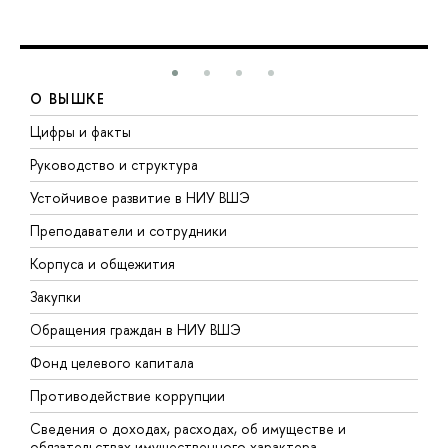
О ВЫШКЕ
Цифры и факты
Л
Руководство и структура
Д
Устойчивое развитие в НИУ ВШЭ
О
Преподаватели и сотрудники
П
Корпуса и общежития
В
Закупки
П
Обращения граждан в НИУ ВШЭ
А
Фонд целевого капитала
Д
Противодействие коррупции
Ц
Сведения о доходах, расходах, об имуществе и
Б
обязательствах имущественного характера