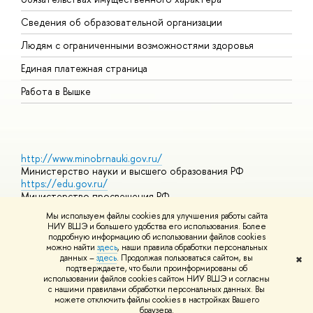
О
Сведения об образовательной организации
О
Людям с ограниченными возможностями здоровья
Единая платежная страница
Работа в Вышке
http://www.minobrnauki.gov.ru/
Министерство науки и высшего образования РФ
https://edu.gov.ru/
Министерство просвещения РФ
https://elearning.hse.ru/mooc
Мы используем файлы cookies для улучшения работы сайта
Массовые открытые онлайн-курсы
НИУ ВШЭ и большего удобства его использования. Более
подробную информацию об использовании файлов cookies
можно найти
здесь
, наши правила обработки персональных
данных –
здесь
. Продолжая пользоваться сайтом, вы
✖
© НИУ ВШЭ 1993–2026
Адреса и контакты
Условия
подтверждаете, что были проинформированы об
использования материалов
Политика конфиденциальности
Карта
использовании файлов cookies сайтом НИУ ВШЭ и согласны
сайта
с нашими правилами обработки персональных данных. Вы
Шрифты HSE Sans и HSE Slab разработаны в
Школе дизайна НИУ
можете отключить файлы cookies в настройках Вашего
ВШЭ
браузера.