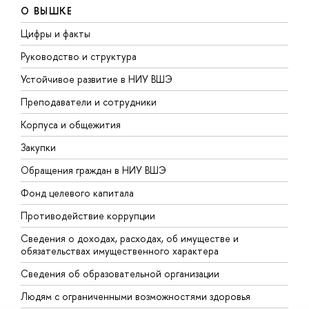
О ВЫШКЕ
Цифры и факты
Л
Руководство и структура
Д
Устойчивое развитие в НИУ ВШЭ
О
Преподаватели и сотрудники
П
Корпуса и общежития
В
Закупки
П
Обращения граждан в НИУ ВШЭ
А
Фонд целевого капитала
Д
Противодействие коррупции
Ц
Сведения о доходах, расходах, об имуществе и
Б
обязательствах имущественного характера
О
Сведения об образовательной организации
О
Людям с ограниченными возможностями здоровья